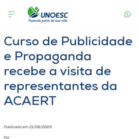
Página
O que
Curso de Publicidade e Propaganda recebe a
inicial
acontece
visita de representantes da ACAERT
Cursos
Graduação
Notícia
Onde estamos
Curso de Publicidade
Pesquisa
e Propaganda
recebe a visita de
Atendimento ao Estudante
representantes da
Portal de Ensino
ACAERT
A
Unoesc
Publicado em 21/06/2023
Internacionalização
Por