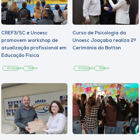
CREF3/SC e Unoesc
Curso de Psicologia da
promovem workshop de
Unoesc Joaçaba realiza 2ª
atualização profissional em
Cerimônia do Botton
Educação Física
Graduação
Notícia
Graduação
Notícia