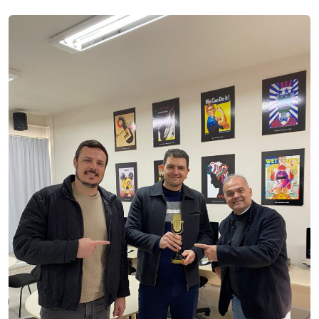
I.nova
Diplomados
Cultura
CPA
Biblioteca
Editora
Rádio