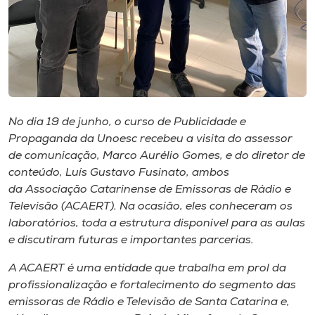
Museu
Unoesc
Store
No dia 19 de junho, o curso de Publicidade e
Selecione
Propaganda da Unoesc recebeu a visita do assessor
o idioma
de comunicação, Marco Aurélio Gomes, e do diretor de
conteúdo, Luís Gustavo Fusinato, ambos
da Associação Catarinense de Emissoras de Rádio e
Televisão (ACAERT). Na ocasião, eles conheceram os
A+
laboratórios, toda a estrutura disponível para as aulas
A-
e discutiram futuras e importantes parcerias.
A ACAERT é uma entidade que trabalha em prol da
profissionalização e fortalecimento do segmento das
emissoras de Rádio e Televisão de Santa Catarina e,