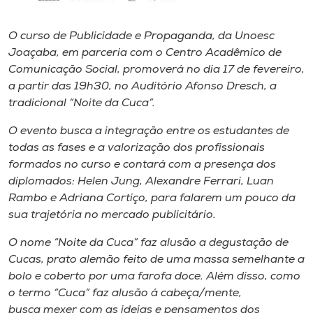
Museu
O curso de Publicidade e Propaganda, da Unoesc
Unoesc
Joaçaba, em parceria com o Centro Acadêmico de
Store
Comunicação Social, promoverá no dia 17 de fevereiro,
a partir das 19h30, no Auditório Afonso Dresch, a
tradicional “Noite da Cuca”.
O evento busca a integração entre os estudantes de
Selecione
o idioma
todas as fases e a valorização dos profissionais
formados no curso e contará com a presença dos
diplomados: Helen Jung, Alexandre Ferrari, Luan
Rambo e Adriana Cortiço, para falarem um pouco da
A+
sua trajetória no mercado publicitário.
A-
O nome “Noite da Cuca” faz alusão a degustação de
Cucas, prato alemão feito de uma massa semelhante a
bolo e coberto por uma farofa doce. Além disso, como
o termo “Cuca” faz alusão á cabeça/mente,
busca mexer com as ideias e pensamentos dos