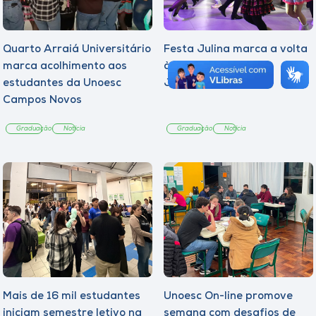
Quarto Arraiá Universitário
Festa Julina marca a volta
marca acolhimento aos
às aulas na Unoesc
estudantes da Unoesc
Joaçaba
Campos Novos
Graduação
Notícia
Graduação
Notícia
Mais de 16 mil estudantes
Unoesc On-line promove
iniciam semestre letivo na
semana com desafios de