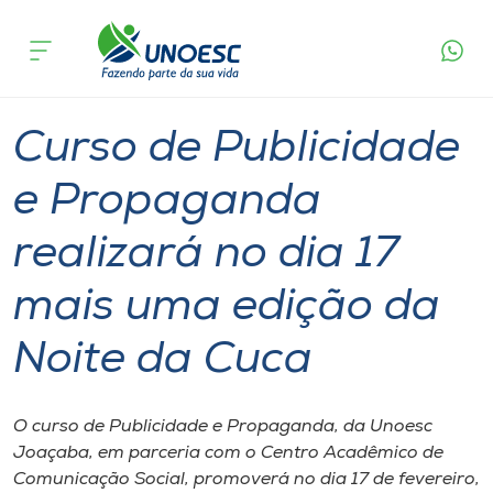
Página
O que
Curso de Publicidade e Propaganda realizará no
inicial
acontece
dia 17 mais uma edição da Noite da Cuca
Cursos
Graduação
Joaçaba
Onde estamos
Curso de Publicidade
Pesquisa
e Propaganda
realizará no dia 17
Atendimento ao Estudante
mais uma edição da
Portal de Ensino
Noite da Cuca
A
Unoesc
O curso de Publicidade e Propaganda, da Unoesc
Joaçaba, em parceria com o Centro Acadêmico de
Internacionalização
Comunicação Social, promoverá no dia 17 de fevereiro,