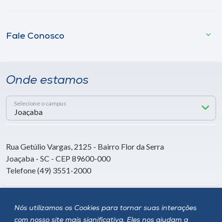
Fale Conosco
Onde estamos
Selecione o campus
Rua Getúlio Vargas, 2125 - Bairro Flor da Serra
Joaçaba - SC - CEP 89600-000
Telefone (49) 3551-2000
Siga a Unoesc
Nós utilizamos os Cookies para tornar suas interações
com nosso site mais significativa. Eles nos ajudam a