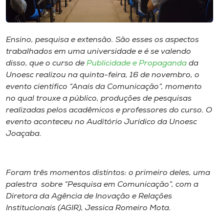
Museu
Unoesc
Ensino, pesquisa e extensão. São esses os aspectos
Store
trabalhados em uma universidade e é se valendo
disso, que o curso de
Publicidade e Propaganda
da
Unoesc realizou na quinta-feira, 16 de novembro, o
evento científico “Anais da Comunicação”, momento
Selecione
no qual trouxe a público, produções de pesquisas
o idioma
realizadas pelos acadêmicos e professores do curso. O
evento aconteceu no Auditório Jurídico da Unoesc
Joaçaba.
A+
A-
Foram três momentos distintos: o primeiro deles, uma
palestra sobre “Pesquisa em Comunicação”, com a
Diretora da Agência de Inovação e Relações
Institucionais (AGIR), Jessica Romeiro Mota.