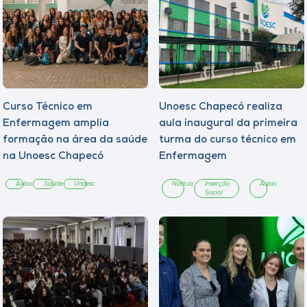
Curso Técnico em
Unoesc Chapecó realiza
Enfermagem amplia
aula inaugural da primeira
formação na área da saúde
turma do curso técnico em
na Unoesc Chapecó
Enfermagem
Aulas
Saúde
Unoesc
Notícia
Inserção
Aulas
Social