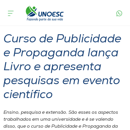
Página
O que
Curso de Publicidade e Propaganda lança Livro
inicial
acontece
e apresenta pesquisas em evento científico
Cursos
Aulas
Graduação
Joaçaba
Onde estamos
Curso de Publicidade
Pesquisa
e Propaganda lança
Livro e apresenta
Atendimento ao Estudante
pesquisas em evento
Portal de Ensino
científico
A
Unoesc
Ensino, pesquisa e extensão. São esses os aspectos
trabalhados em uma universidade e é se valendo
Internacionalização
disso, que o curso de Publicidade e Propaganda da