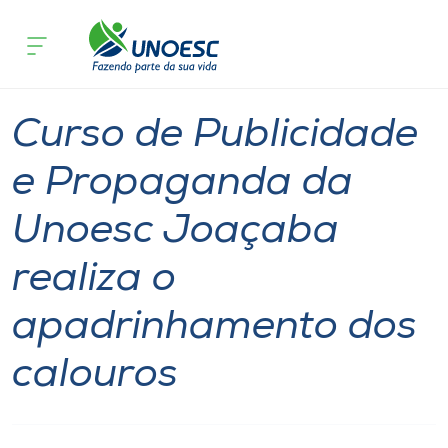
Página inicial
O que acontece
Curso de Publicidade e Propaganda d
Cursos
Graduação
Notícia
Joaçaba
Onde estamos
Curso de Publicidade
Pesquisa
e Propaganda da
Unoesc Joaçaba
Atendimento ao Estudante
realiza o
Portal de Ensino
apadrinhamento dos
A
calouros
Unoesc
Internacionalização