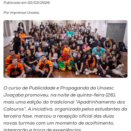
Publicado em 02/03/2026
I.nova
Por Imprensa Unoesc
Diplomados
Cultura
CPA
Biblioteca
O curso de Publicidade e Propaganda da Unoesc
Joaçaba promoveu, na noite de quinta-feira (26),
Editora
mais uma edição do tradicional “Apadrinhamento dos
Calouros”. A iniciativa, organizada pelos estudantes da
terceira fase, marcou a recepção oficial das duas
Rádio
novas turmas com um momento de acolhimento,
integração e troca de experiências.