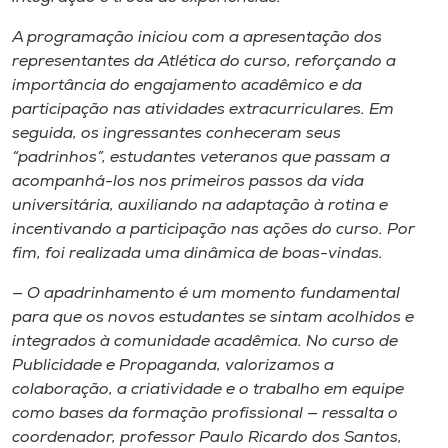
Museu
A programação iniciou com a apresentação dos
representantes da Atlética do curso, reforçando a
Unoesc
importância do engajamento acadêmico e da
Store
participação nas atividades extracurriculares. Em
seguida, os ingressantes conheceram seus
“padrinhos”, estudantes veteranos que passam a
acompanhá-los nos primeiros passos da vida
Selecione
universitária, auxiliando na adaptação à rotina e
o idioma
incentivando a participação nas ações do curso. Por
fim, foi realizada uma dinâmica de boas-vindas.
— O apadrinhamento é um momento fundamental
A+
para que os novos estudantes se sintam acolhidos e
A-
integrados à comunidade acadêmica. No curso de
Publicidade e Propaganda, valorizamos a
colaboração, a criatividade e o trabalho em equipe
como bases da formação profissional — ressalta o
coordenador, professor Paulo Ricardo dos Santos,