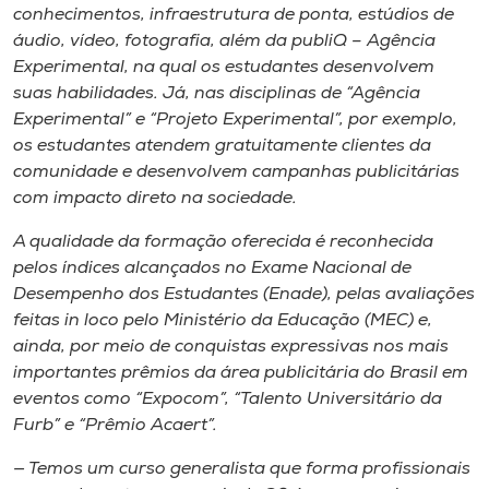
Museu
conhecimentos, infraestrutura de ponta, estúdios de
áudio, vídeo, fotografia, além da publiQ – Agência
Experimental, na qual os estudantes desenvolvem
Unoesc
suas habilidades. Já, nas disciplinas de “Agência
Store
Experimental” e “Projeto Experimental”, por exemplo,
os estudantes atendem gratuitamente clientes da
comunidade e desenvolvem campanhas publicitárias
com impacto direto na sociedade.
Selecione
o idioma
A qualidade da formação oferecida é reconhecida
pelos índices alcançados no Exame Nacional de
Desempenho dos Estudantes (Enade), pelas avaliações
feitas in loco pelo Ministério da Educação (MEC) e,
A+
ainda, por meio de conquistas expressivas nos mais
A-
importantes prêmios da área publicitária do Brasil em
eventos como “Expocom”, “Talento Universitário da
Furb” e “Prêmio Acaert”.
— Temos um curso generalista que forma profissionais