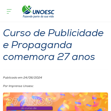
Página inicial
O que acontece
Curso de Publicidade e Propaganda 
Cursos
Notícia
Graduação
Joaçaba
Onde estamos
Curso de Publicidade
Pesquisa
e Propaganda
comemora 27 anos
Atendimento ao Estudante
Portal de Ensino
Publicado em 24/06/2024
A
Por Imprensa Unoesc
Unoesc
Internacionalização