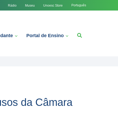
Português
Rádio
Museu
Unoesc Store
udante
Portal de Ensino
ausos da Câmara