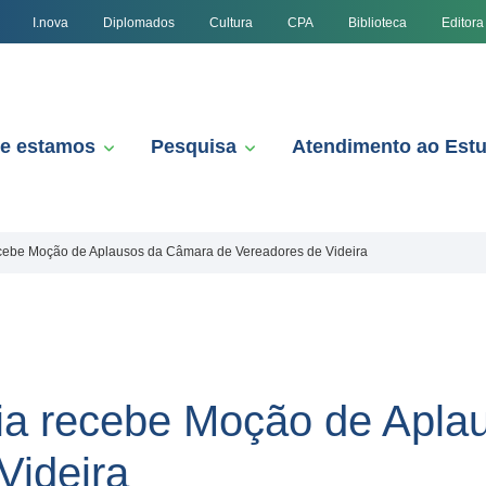
I.nova
Diplomados
Cultura
CPA
Biblioteca
Editora
e estamos
Pesquisa
Atendimento ao Est
ecebe Moção de Aplausos da Câmara de Vereadores de Videira
gia recebe Moção de Apl
Videira