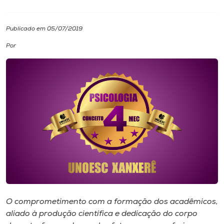
I.nova
Publicado em 05/07/2019
Por
Diplomados
Cultura
CPA
Biblioteca
Editora
Rádio
O comprometimento com a formação dos acadêmicos,
aliado à produção científica e dedicação do corpo