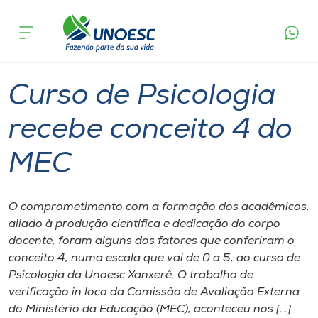
Página
O que
Curso de Psicologia recebe conceito 4
inicial
acontece
do MEC
Cursos
Graduação
Xanxerê
Onde estamos
Curso de Psicologia
Pesquisa
recebe conceito 4 do
MEC
Atendimento ao Estudante
Portal de Ensino
O comprometimento com a formação dos acadêmicos,
aliado à produção científica e dedicação do corpo
docente, foram alguns dos fatores que conferiram o
A
conceito 4, numa escala que vai de 0 a 5, ao curso de
Unoesc
Psicologia da Unoesc Xanxerê. O trabalho de
verificação in loco da Comissão de Avaliação Externa
Internacionalização
do Ministério da Educação (MEC), aconteceu nos […]