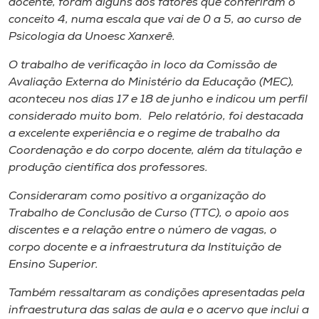
docente, foram alguns dos fatores que conferiram o
Museu
conceito 4, numa escala que vai de 0 a 5, ao curso de
Psicologia da Unoesc Xanxerê.
Unoesc
O trabalho de verificação
in loco
da Comissão de
Store
Avaliação Externa do Ministério da Educação (MEC),
aconteceu nos dias 17 e 18 de junho e indicou um perfil
considerado muito bom. Pelo relatório, foi destacada
a excelente experiência e o regime de trabalho da
Selecione
o idioma
Coordenação e do corpo docente, além da titulação e
produção científica dos professores.
Consideraram como positivo a organização do
A+
Trabalho de Conclusão de Curso (TTC), o apoio aos
A-
discentes e a relação entre o número de vagas, o
corpo docente e a infraestrutura da Instituição de
Ensino Superior.
Também ressaltaram as condições apresentadas pela
infraestrutura das salas de aula e o acervo que inclui a