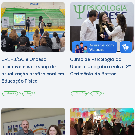
CREF3/SC e Unoesc
Curso de Psicologia da
promovem workshop de
Unoesc Joaçaba realiza 2ª
atualização profissional em
Cerimônia do Botton
Educação Física
Graduação
Notícia
Graduação
Notícia