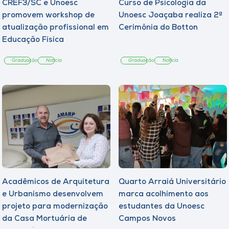
CREF3/SC e Unoesc
Curso de Psicologia da
promovem workshop de
Unoesc Joaçaba realiza 2ª
atualização profissional em
Cerimônia do Botton
Educação Física
Graduação
Notícia
Graduação
Notícia
Acadêmicos de Arquitetura
Quarto Arraiá Universitário
e Urbanismo desenvolvem
marca acolhimento aos
projeto para modernização
estudantes da Unoesc
da Casa Mortuária de
Campos Novos