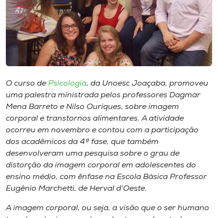
Museu
Unoesc
Store
O curso de
Psicologia
, da Unoesc Joaçaba, promoveu
Selecione
uma palestra ministrada pelos professores Dagmar
o idioma
Mena Barreto e Nilso Ouriques, sobre imagem
corporal e transtornos alimentares. A atividade
ocorreu em novembro e contou com a participação
dos acadêmicos da 4ª fase, que também
A+
desenvolveram uma pesquisa sobre o grau de
A-
distorção da imagem corporal em adolescentes do
ensino médio, com ênfase na Escola Básica Professor
Eugênio Marchetti, de Herval d’Oeste.
A imagem corporal, ou seja, a visão que o ser humano