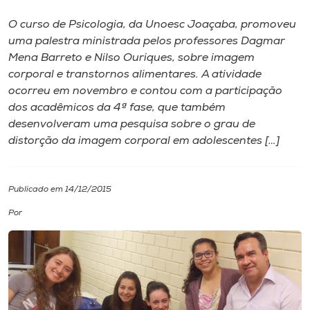
O curso de Psicologia, da Unoesc Joaçaba, promoveu
I.nova
uma palestra ministrada pelos professores Dagmar
Mena Barreto e Nilso Ouriques, sobre imagem
Diplomados
corporal e transtornos alimentares. A atividade
ocorreu em novembro e contou com a participação
dos acadêmicos da 4ª fase, que também
Cultura
desenvolveram uma pesquisa sobre o grau de
distorção da imagem corporal em adolescentes […]
CPA
Publicado em 14/12/2015
Biblioteca
Por
Editora
Rádio