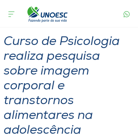
Página
O que
Curso de Psicologia realiza pesquisa sobre
inicial
acontece
imagem corporal e transtornos alimentares na
Cursos
adolescência
Graduação
Pesquisa
Joaçaba
Onde estamos
Curso de Psicologia
Pesquisa
realiza pesquisa
sobre imagem
Atendimento ao Estudante
corporal e
Portal de Ensino
transtornos
A
alimentares na
Unoesc
adolescência
Internacionalização