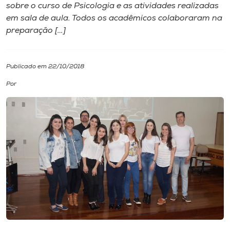
sobre o curso de Psicologia e as atividades realizadas
em sala de aula. Todos os acadêmicos colaboraram na
I.nova
preparação […]
Diplomados
Publicado em 22/10/2018
Cultura
Por
CPA
Biblioteca
Editora
Rádio