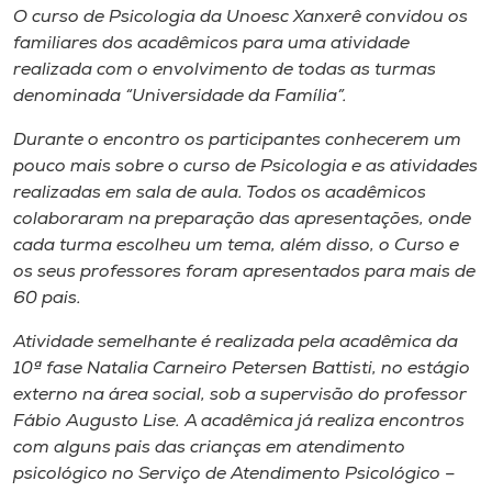
Museu
O curso de Psicologia da Unoesc Xanxerê convidou os
familiares dos acadêmicos para uma atividade
realizada com o envolvimento de todas as turmas
Unoesc
denominada “Universidade da Família”.
Store
Durante o encontro os participantes conhecerem um
pouco mais sobre o curso de Psicologia e as atividades
realizadas em sala de aula. Todos os acadêmicos
Selecione
colaboraram na preparação das apresentações, onde
o idioma
cada turma escolheu um tema, além disso, o Curso e
os seus professores foram apresentados para mais de
60 pais.
A+
Atividade semelhante é realizada pela acadêmica da
A-
10ª fase Natalia Carneiro Petersen Battisti, no estágio
externo na área social, sob a supervisão do professor
Fábio Augusto Lise. A acadêmica já realiza encontros
com alguns pais das crianças em atendimento
psicológico no Serviço de Atendimento Psicológico –