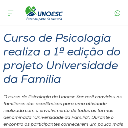
Página
O que
Curso de Psicologia realiza a 1ª edição do
inicial
acontece
projeto Universidade da Família
Cursos
Graduação
Notícia de evento
Xanxerê
Onde estamos
Curso de Psicologia
Pesquisa
realiza a 1ª edição do
projeto Universidade
Atendimento ao Estudante
da Família
Portal de Ensino
O curso de Psicologia da Unoesc Xanxerê convidou os
A
familiares dos acadêmicos para uma atividade
Unoesc
realizada com o envolvimento de todas as turmas
denominada “Universidade da Família”. Durante o
Internacionalização
encontro os participantes conhecerem um pouco mais