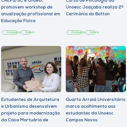
CREF3/SC e Unoesc
Curso de Psicologia da
promovem workshop de
Unoesc Joaçaba realiza 2ª
atualização profissional em
Cerimônia do Botton
Educação Física
Graduação
Notícia
Graduação
Notícia
Estudantes de Arquitetura
Quarto Arraiá Universitário
e Urbanismo desenvolvem
marca acolhimento aos
projeto para modernização
estudantes da Unoesc
da Casa Mortuária de
Campos Novos