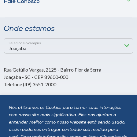
Fale Conosco
Onde estamos
Selecione o campus
Rua Getúlio Vargas, 2125 - Bairro Flor da Serra
Joaçaba - SC - CEP 89600-000
Telefone (49) 3551-2000
Siga a Unoesc
Nós utilizamos os Cookies para tornar suas interações
com nosso site mais significativa. Eles nos ajudam a
entender melhor como nosso website está sendo usado,
assim podemos entregar conteúdo sob medida para