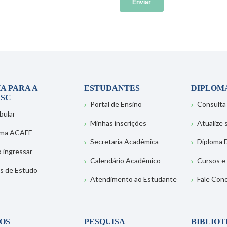
A PARA A
ESTUDANTES
DIPLOM
SC
Portal de Ensino
Consulta
bular
Minhas inscrições
Atualize
ema ACAFE
Secretaria Acadêmica
Diploma D
 ingressar
Calendário Acadêmico
Cursos e
s de Estudo
Atendimento ao Estudante
Fale Con
OS
PESQUISA
BIBLIO