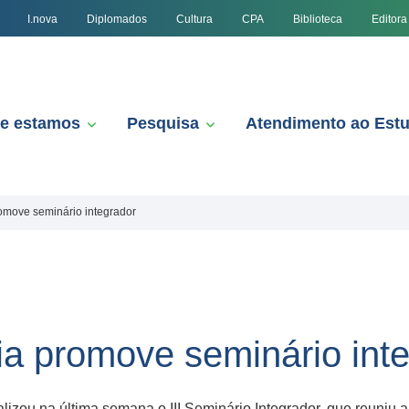
I.nova
Diplomados
Cultura
CPA
Biblioteca
Editora
e estamos
Pesquisa
Atendimento ao Est
omove seminário integrador
ia promove seminário int
izou na última semana o III Seminário Integrador, que reuniu 