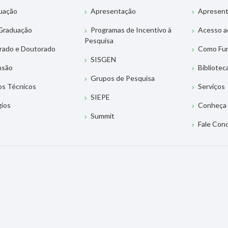
uação
Apresentação
Apresen
Graduação
Programas de Incentivo à
Acesso a
Pesquisa
rado e Doutorado
Como Fu
SISGEN
nsão
Bibliotec
Grupos de Pesquisa
os Técnicos
Serviços
SIEPE
gios
Conheça 
Summit
Fale Con