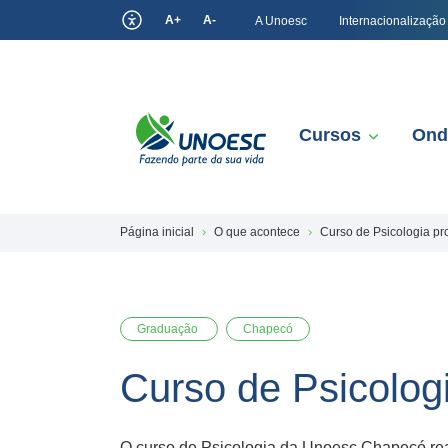
A+
A-
A Unoesc
Internacionalização
Cursos
Ond
Página inicial
O que acontece
Curso de Psicologia pr
Graduação
Chapecó
Curso de Psicolog
O curso de Psicologia da Unoesc Chapecó real