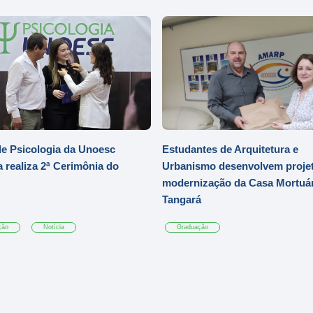
e Psicologia da Unoesc
Estudantes de Arquitetura e
 realiza 2ª Cerimônia do
Urbanismo desenvolvem projet
modernização da Casa Mortuár
Tangará
ção
Notícia
Graduação