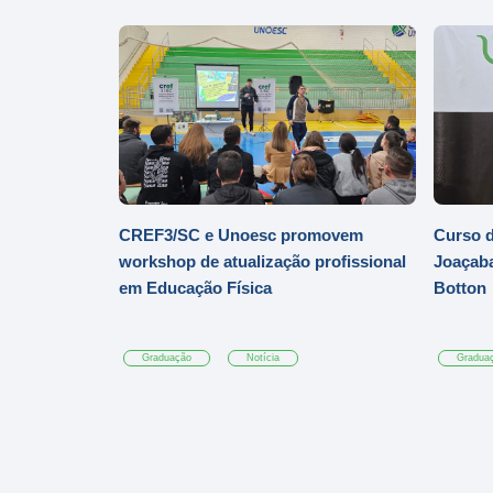
CREF3/SC e Unoesc promovem
Curso d
workshop de atualização profissional
Joaçaba
em Educação Física
Botton
Graduação
Notícia
Gradua