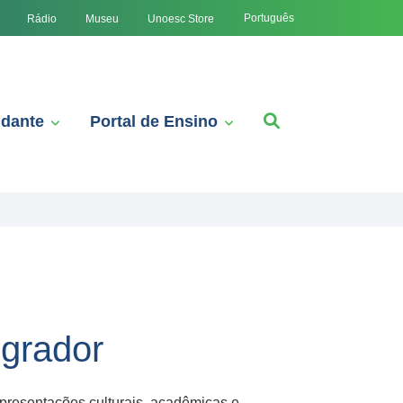
Português
Rádio
Museu
Unoesc Store
udante
Portal de Ensino
egrador
apresentações culturais, acadêmicas e