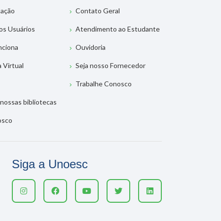
tação
Contato Geral
os Usuários
Atendimento ao Estudante
nciona
Ouvidoria
a Virtual
Seja nosso Fornecedor
Trabalhe Conosco
nossas bibliotecas
osco
Siga a Unoesc