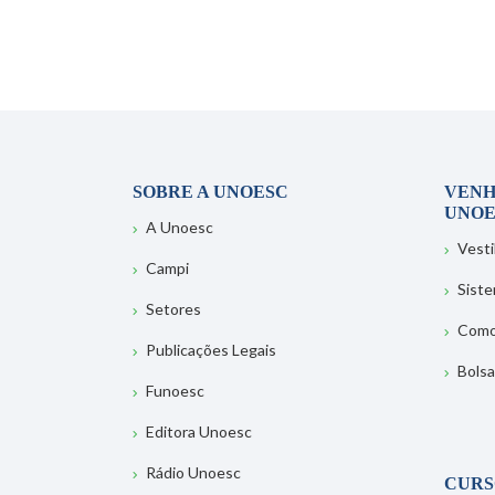
SOBRE A UNOESC
VENH
UNOE
A Unoesc
Vesti
Campi
Sist
Setores
Como
Publicações Legais
Bolsa
Funoesc
Editora Unoesc
Rádio Unoesc
CURS