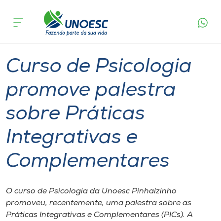
Página
O que
Curso de Psicologia promove palestra sobre
inicial
acontece
Práticas Integrativas e Complementares
Cursos
Graduação
Pinhalzinho
Onde estamos
Curso de Psicologia
Pesquisa
promove palestra
sobre Práticas
Atendimento ao Estudante
Integrativas e
Portal de Ensino
Complementares
A
Unoesc
O curso de Psicologia da Unoesc Pinhalzinho
promoveu, recentemente, uma palestra sobre as
Internacionalização
Práticas Integrativas e Complementares (PICs). A