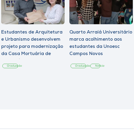
Estudantes de Arquitetura
Quarto Arraiá Universitário
e Urbanismo desenvolvem
marca acolhimento aos
projeto para modernização
estudantes da Unoesc
da Casa Mortuária de
Campos Novos
Tangará
Graduação
Graduação
Notícia