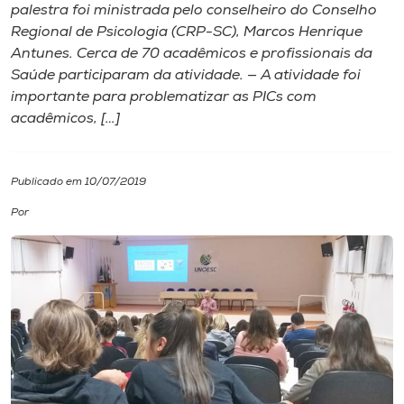
palestra foi ministrada pelo conselheiro do Conselho
Regional de Psicologia (CRP-SC), Marcos Henrique
I.nova
Antunes. Cerca de 70 acadêmicos e profissionais da
Saúde participaram da atividade. — A atividade foi
Diplomados
importante para problematizar as PICs com
acadêmicos, […]
Cultura
Publicado em 10/07/2019
CPA
Por
Biblioteca
Editora
Rádio