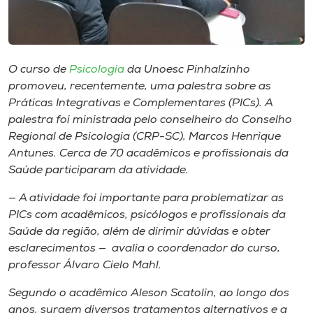
Museu
Unoesc
Store
O curso de
Psicologia
da Unoesc Pinhalzinho
promoveu, recentemente, uma palestra sobre as
Práticas Integrativas e Complementares (PICs). A
palestra foi ministrada pelo conselheiro do Conselho
Selecione
Regional de Psicologia (CRP-SC), Marcos Henrique
o idioma
Antunes. Cerca de 70 acadêmicos e profissionais da
Saúde participaram da atividade.
— A atividade foi importante para problematizar as
A+
PICs com acadêmicos, psicólogos e profissionais da
A-
Saúde da região, além de dirimir dúvidas e obter
esclarecimentos — avalia o coordenador do curso,
professor Álvaro Cielo Mahl.
Segundo o acadêmico Aleson Scatolin, ao longo dos
anos, surgem diversos tratamentos alternativos e a