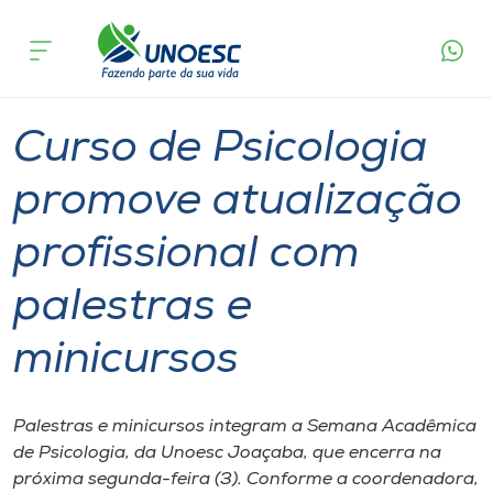
Página
O que
Curso de Psicologia promove atualização
inicial
acontece
profissional com palestras e minicursos
Cursos
Graduação
Joaçaba
Onde estamos
Curso de Psicologia
Pesquisa
promove atualização
profissional com
Atendimento ao Estudante
palestras e
Portal de Ensino
minicursos
A
Unoesc
Palestras e minicursos integram a Semana Acadêmica
de Psicologia, da Unoesc Joaçaba, que encerra na
Internacionalização
próxima segunda-feira (3). Conforme a coordenadora,