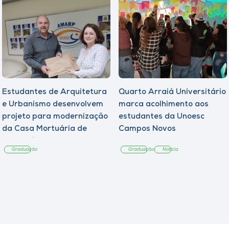
Estudantes de Arquitetura
Quarto Arraiá Universitário
e Urbanismo desenvolvem
marca acolhimento aos
projeto para modernização
estudantes da Unoesc
da Casa Mortuária de
Campos Novos
Tangará
Graduação
Graduação
Notícia