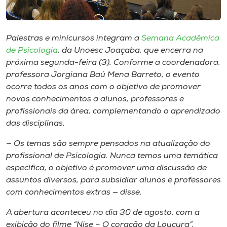
Museu
Unoesc
Palestras e minicursos integram a
Semana Acadêmica
Store
de Psicologia
, da Unoesc Joaçaba, que encerra na
próxima segunda-feira (3). Conforme a coordenadora,
professora Jorgiana Baú Mena Barreto, o evento
ocorre todos os anos com o objetivo de promover
Selecione
novos conhecimentos a alunos, professores e
o idioma
profissionais da área, complementando o aprendizado
das disciplinas.
— Os temas são sempre pensados na atualização do
A+
profissional de Psicologia. Nunca temos uma temática
A-
específica, o objetivo é promover uma discussão de
assuntos diversos, para subsidiar alunos e professores
com conhecimentos extras — disse.
A abertura aconteceu no dia 30 de agosto, com a
exibição do filme “Nise – O coração da Loucura”,