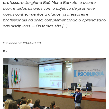
professora Jorgiana Baú Mena Barreto, o evento
ocorre todos os anos com o objetivo de promover
I.nova
novos conhecimentos a alunos, professores e
profissionais da área, complementando o aprendizado
Diplomados
das disciplinas. — Os temas são […]
Cultura
Publicado em 29/09/2016
Por
CPA
Biblioteca
Editora
Rádio