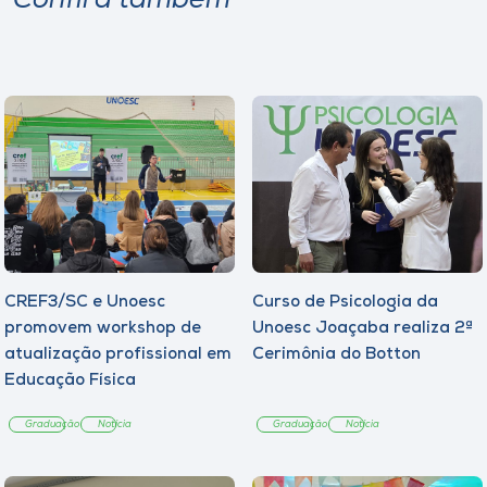
Confira também
CREF3/SC e Unoesc
Curso de Psicologia da
promovem workshop de
Unoesc Joaçaba realiza 2ª
atualização profissional em
Cerimônia do Botton
Educação Física
Graduação
Notícia
Graduação
Notícia