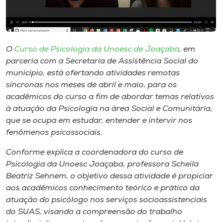
Museu
Unoesc
Store
O
Curso de Psicologia da Unoesc de Joaçaba
, em
parceria com a Secretaria de Assistência Social do
município, está ofertando atividades remotas
síncronas nos meses de abril e maio, para os
Selecione
acadêmicos do curso a fim de abordar temas relativos
o idioma
à atuação da Psicologia na área Social e Comunitária,
que se ocupa em estudar, entender e intervir nos
fenômenos psicossociais.
A+
Conforme explica a coordenadora do curso de
A-
Psicologia da Unoesc Joaçaba, professora Scheila
Beatriz Sehnem, o objetivo dessa atividade é propiciar
aos acadêmicos conhecimento teórico e prático da
atuação do psicólogo nos serviços socioassistenciais
do SUAS, visando a compreensão do trabalho