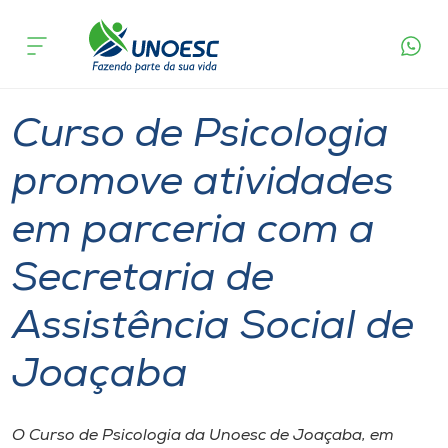
Página
O que
Curso de Psicologia promove atividades em
inicial
acontece
parceria com a Secretaria de Assistência Social
Cursos
de Joaçaba
Graduação
Ensino
Joaçaba
Onde estamos
Curso de Psicologia
Pesquisa
promove atividades
em parceria com a
Atendimento ao Estudante
Secretaria de
Portal de Ensino
Assistência Social de
A
Joaçaba
Unoesc
Internacionalização
O Curso de Psicologia da Unoesc de Joaçaba, em