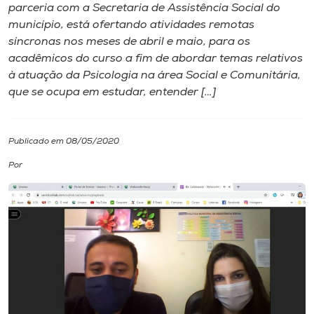
parceria com a Secretaria de Assistência Social do
município, está ofertando atividades remotas
I.nova
síncronas nos meses de abril e maio, para os
acadêmicos do curso a fim de abordar temas relativos
Diplomados
à atuação da Psicologia na área Social e Comunitária,
que se ocupa em estudar, entender […]
Cultura
Publicado em 08/05/2020
CPA
Por
Biblioteca
Editora
Rádio