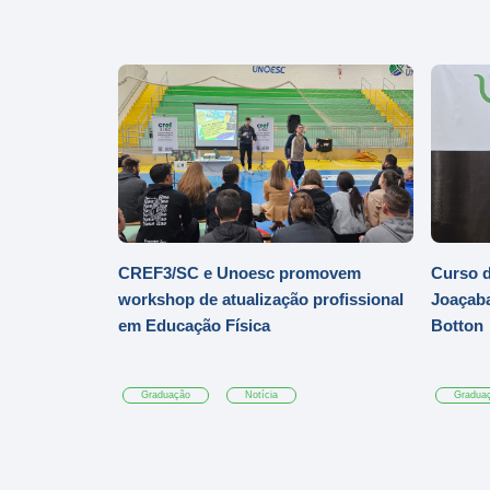
CREF3/SC e Unoesc promovem
Curso d
workshop de atualização profissional
Joaçaba
em Educação Física
Botton
Graduação
Notícia
Gradua