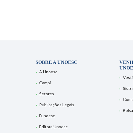
SOBRE A UNOESC
VENH
UNOE
A Unoesc
Vesti
Campi
Sist
Setores
Como
Publicações Legais
Bolsa
Funoesc
Editora Unoesc