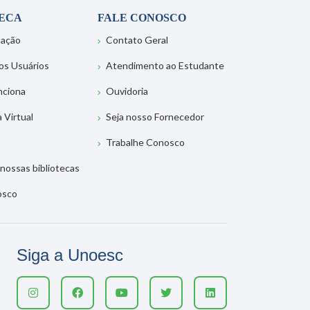
TECA
FALE CONOSCO
tação
Contato Geral
os Usuários
Atendimento ao Estudante
nciona
Ouvidoria
a Virtual
Seja nosso Fornecedor
Trabalhe Conosco
nossas bibliotecas
osco
Siga a Unoesc