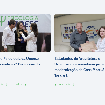
e Psicologia da Unoesc
Estudantes de Arquitetura e
 realiza 2ª Cerimônia do
Urbanismo desenvolvem projet
modernização da Casa Mortuár
Tangará
ção
Notícia
Graduação