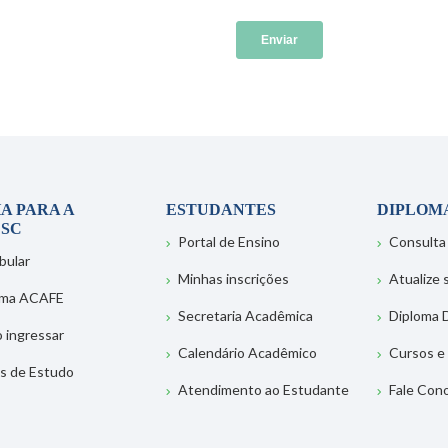
A PARA A
ESTUDANTES
DIPLOM
SC
Portal de Ensino
Consulta
bular
Minhas inscrições
Atualize
ema ACAFE
Secretaria Acadêmica
Diploma D
 ingressar
Calendário Acadêmico
Cursos e
s de Estudo
Atendimento ao Estudante
Fale Con