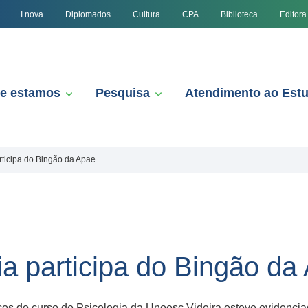
I.nova
Diplomados
Cultura
CPA
Biblioteca
Editora
e estamos
Pesquisa
Atendimento ao Est
rticipa do Bingão da Apae
ia participa do Bingão da
os do curso de Psicologia da Unoesc Videira esteve evidencia