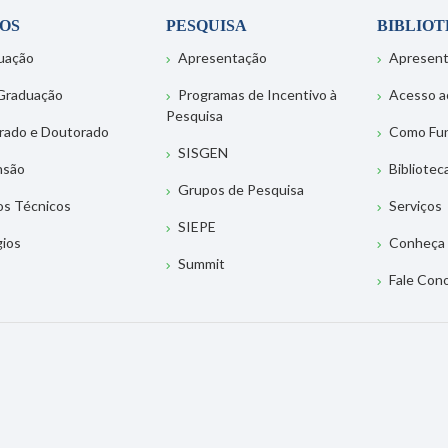
OS
PESQUISA
BIBLIO
uação
Apresentação
Apresen
Graduação
Programas de Incentivo à
Acesso a
Pesquisa
rado e Doutorado
Como Fu
SISGEN
nsão
Bibliotec
Grupos de Pesquisa
os Técnicos
Serviços
SIEPE
gios
Conheça 
Summit
Fale Con