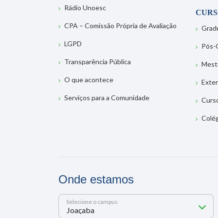
Rádio Unoesc
CURS
CPA – Comissão Própria de Avaliação
Grad
LGPD
Pós-
Transparência Pública
Mest
O que acontece
Exte
Serviços para a Comunidade
Curs
Colé
Onde estamos
Selecione o campus