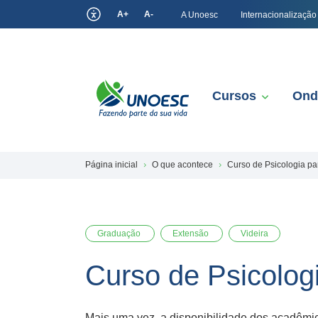
A+
A-
A Unoesc
Internacionalização
Cursos
Ond
Página inicial
O que acontece
Curso de Psicologia pa
Graduação
Extensão
Videira
Curso de Psicolog
Mais uma vez, a disponibilidade dos acadêmic