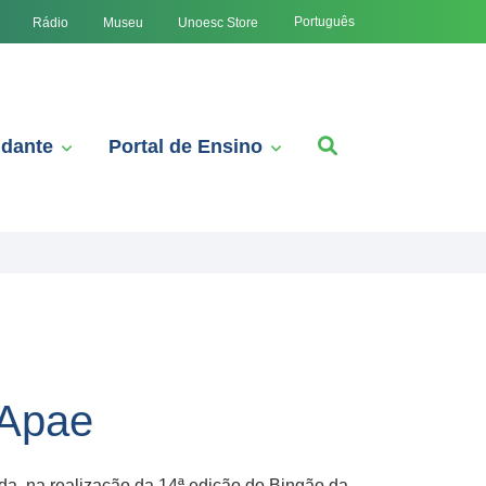
Português
Rádio
Museu
Unoesc Store
udante
Portal de Ensino
 Apae
da, na realização da 14ª edição do Bingão da