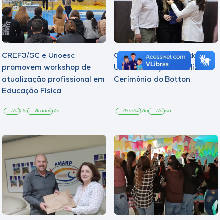
CREF3/SC e Unoesc
Curso de Psicologia da
promovem workshop de
Unoesc Joaçaba realiza 2ª
atualização profissional em
Cerimônia do Botton
Educação Física
Notícia
Graduação
Graduação
Notícia