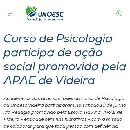
Página
O que
Curso de Psicologia participa de ação social
inicial
acontece
promovida pela APAE de Videira
Cursos
Graduação
Extensão
Videira
Onde estamos
Curso de Psicologia
Pesquisa
participa de ação
social promovida pela
Atendimento ao Estudante
APAE de Videira
Portal de Ensino
Acadêmicos das diversas fases do curso de Psicologia
A
da Unoesc Videira participaram no sábado​,10 de junho​
Unoesc
,​do Pedágio promovido pela Escola ​T​ia Ana, APAE de
Videira​ -​ entidade sem fins lucrativos​ -,​com a missão
Internacionalização
de colaborar para que toda pessoa com deficiência