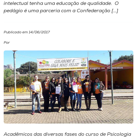
intelectual tenha uma educação de qualidade. O
pedágio é uma parceria com a ​C​onfederação […]
I.nova
Diplomados
Publicado em 14/06/2017
Por
Cultura
CPA
Biblioteca
Editora
Rádio
Acadêmicos das diversas fases do curso de Psicologia