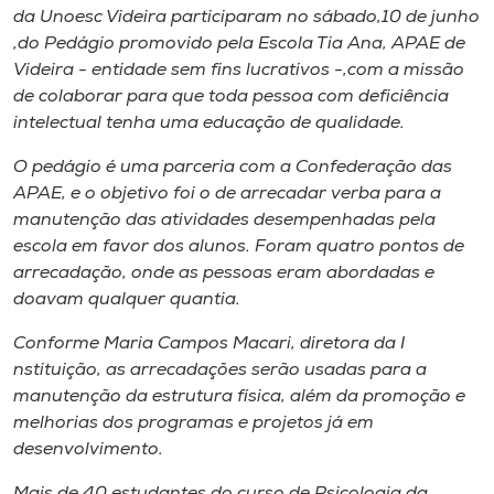
Museu
da Unoesc Videira participaram no sábado​,10 de junho​
,​do Pedágio promovido pela Escola ​T​ia Ana, APAE de
Videira​ -​ entidade sem fins lucrativos​ -,​com a missão
Unoesc
de colaborar para que toda pessoa com deficiência
Store
intelectual tenha uma educação de qualidade.
O pedágio é uma parceria com a ​C​onfederação das
APAE, ​e o objetivo ​foi o de arrecadar verba para a
Selecione
manutenção das atividades desempenhadas pela
o idioma
escola em favor dos alunos. Foram quatro pontos de
arrecadação, onde as pessoas eram abordadas e
doavam qualquer quantia.
A+
Conforme Maria Campos Macari, diretora da ​I​
A-
nstituição, as arrecadações serão usadas para a
manutenção da estrutura física, além da promoção e
melhorias dos programas e projetos ​já ​em
desenvolvimento.
Mais de 40 estudantes do curso de Psicologia da