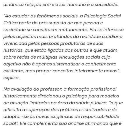
Museu
dinâmica relação entre o ser humano e a sociedade.
“Ao estudar os fenômenos sociais, a Psicologia Social
Unoesc
Crítica parte do pressuposto de que pessoa e
Store
sociedade se constituem mutuamente. Ela se interessa
pelos aspectos mais profundos da realidade cotidiana
vivenciada pelas pessoas produtoras de suas
histórias, que estão ligadas aos outros e que atuam
Selecione
sobre redes de múltiplas vinculações sociais cujo
o idioma
objetivo não é apenas sistematizar o conhecimento
existente, mas propor conceitos inteiramente novos”,
explica.
A+
Na avaliação do professor, a formação profissional
A-
historicamente direcionou o psicólogo para modelos
de atuação limitados na área da saúde pública, “o que
dificulta a superação das práticas cristalizadas e de
adaptar-se às novas exigências de responsabilidade
social”. Ele complementa sua análise afirmando que é