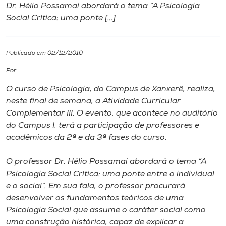
Dr. Hélio Possamai abordará o tema “A Psicologia
Social Crítica: uma ponte […]
I.nova
Diplomados
Publicado em 02/12/2010
Por
Cultura
O curso de Psicologia, do Campus de Xanxerê, realiza,
neste final de semana, a Atividade Curricular
CPA
Complementar III. O evento, que acontece no auditório
do Campus I, terá a participação de professores e
acadêmicos da 2ª e da 3ª fases do curso.
Biblioteca
O professor Dr. Hélio Possamai abordará o tema “A
Editora
Psicologia Social Crítica: uma ponte entre o individual
e o social”. Em sua fala, o professor procurará
desenvolver os fundamentos teóricos de uma
Rádio
Psicologia Social que assume o caráter social como
uma construção histórica, capaz de explicar a