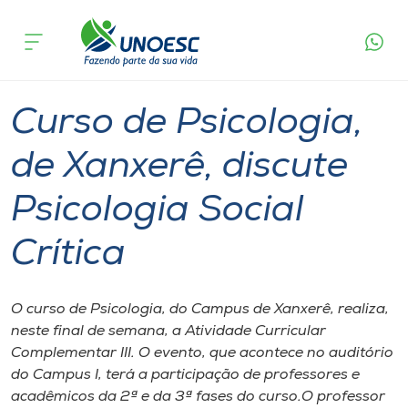
Página
O que
Curso de Psicologia, de Xanxerê, discute
inicial
acontece
Psicologia Social Crítica
Cursos
Graduação
Xanxerê
Onde estamos
Curso de Psicologia,
Pesquisa
de Xanxerê, discute
Psicologia Social
Atendimento ao Estudante
Crítica
Portal de Ensino
O curso de Psicologia, do Campus de Xanxerê, realiza,
A
neste final de semana, a Atividade Curricular
Unoesc
Complementar III. O evento, que acontece no auditório
do Campus I, terá a participação de professores e
Internacionalização
acadêmicos da 2ª e da 3ª fases do curso.O professor