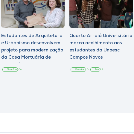
Estudantes de Arquitetura
Quarto Arraiá Universitário
e Urbanismo desenvolvem
marca acolhimento aos
projeto para modernização
estudantes da Unoesc
da Casa Mortuária de
Campos Novos
Tangará
Graduação
Graduação
Notícia