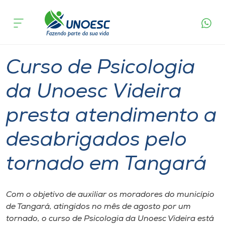
Página
O que
Curso de Psicologia da Unoesc Videira presta
inicial
acontece
atendimento a desabrigados pelo tornado em
Cursos
Tangará
Graduação
Extensão
Videira
Onde estamos
Curso de Psicologia
Pesquisa
da Unoesc Videira
presta atendimento a
Atendimento ao Estudante
desabrigados pelo
Portal de Ensino
tornado em Tangará
A
Unoesc
Com o objetivo de auxiliar os moradores do município
de Tangará, atingidos no mês de agosto por um
Internacionalização
tornado, o curso de Psicologia da Unoesc Videira está