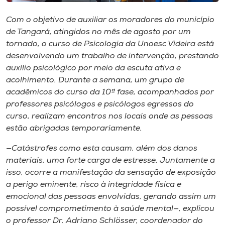
Museu
Com o objetivo de auxiliar os moradores do município
de Tangará, atingidos no mês de agosto por um
Unoesc
tornado, o curso de Psicologia da Unoesc Videira está
Store
desenvolvendo um trabalho de intervenção, prestando
auxílio psicológico por meio da escuta ativa e
acolhimento. Durante a semana, um grupo de
acadêmicos do curso da 10ª fase, acompanhados por
Selecione
o idioma
professores psicólogos e psicólogos egressos do
curso, realizam encontros nos locais onde as pessoas
estão abrigadas temporariamente.
A+
—Catástrofes como esta causam, além dos danos
A-
materiais, uma forte carga de estresse. Juntamente a
isso, ocorre a manifestação da sensação de exposição
a perigo eminente, risco à integridade física e
emocional das pessoas envolvidas, gerando assim um
possível comprometimento à saúde mental—, explicou
o professor Dr. Adriano Schlösser, coordenador do