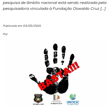
pesquisa de âmbito nacional está sendo realizada pela
pesquisadora vinculada à Fundação Oswaldo Cruz […]
I.nova
Diplomados
Publicado em 03/05/2021
Por
Cultura
CPA
Biblioteca
Editora
Rádio