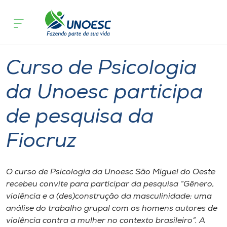
Página
O que
Curso de Psicologia da Unoesc particip
inicial
acontece
Fiocruz
Cursos
Inserção Social
Graduação
São Miguel do Oeste
Onde estamos
Curso de Psicologia
Pesquisa
da Unoesc participa
de pesquisa da
Atendimento ao Estudante
Fiocruz
Portal de Ensino
O curso de Psicologia da Unoesc São Miguel do Oeste
A
recebeu convite para participar da pesquisa “Gênero,
Unoesc
violência e a (des)construção da masculinidade: uma
análise do trabalho grupal com os homens autores de
Internacionalização
violência contra a mulher no contexto brasileiro”. A