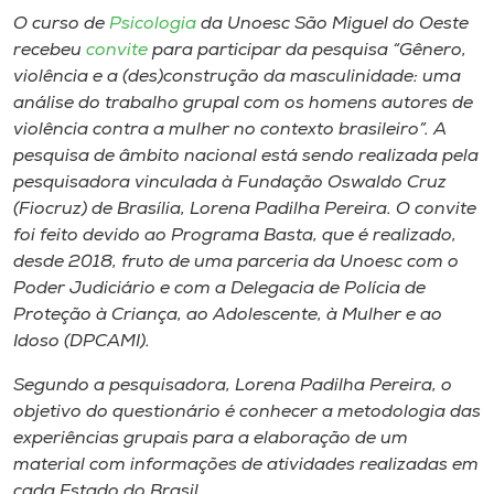
Museu
O curso de
Psicologia
da Unoesc São Miguel do Oeste
recebeu
convite
para participar da pesquisa “Gênero,
Unoesc
violência e a (des)construção da masculinidade: uma
análise do trabalho grupal com os homens autores de
Store
violência contra a mulher no contexto brasileiro”. A
pesquisa de âmbito nacional está sendo realizada pela
pesquisadora vinculada à Fundação Oswaldo Cruz
(Fiocruz) de Brasília, Lorena Padilha Pereira. O convite
Selecione
o idioma
foi feito devido ao Programa Basta, que é realizado,
desde 2018, fruto de uma parceria da Unoesc com o
Poder Judiciário e com a Delegacia de Polícia de
Proteção à Criança, ao Adolescente, à Mulher e ao
A+
Idoso (DPCAMI).
A-
Segundo a pesquisadora, Lorena Padilha Pereira, o
objetivo do questionário é conhecer a metodologia das
experiências grupais para a elaboração de um
material com informações de atividades realizadas em
cada Estado do Brasil.