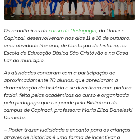
Museu
Unoesc
Store
Os acadêmicos do
curso de Pedagogia
, da Unoesc
Capinzal, desenvolveram nos dias 11 e 16 de outubro,
uma atividade literária, de Contação de história, na
Escola de Educação Básica São Cristóvão e na Casa
Selecione
Lar do município.
o idioma
As atividades contaram com a participação de
aproximadamente 70 alunos, que apreciaram a
dramatização da história e se divertiram com pintura
A+
facial, feita pelas acadêmicas do curso e organizada
A-
pela pedagoga que responde pela Biblioteca do
campus de Capinzal, professora Maria Eliza Daneleski
Dametto.
— Poder trazer ludicidade e encanto para as crianças
através de histórias é uma forma de incentivar a