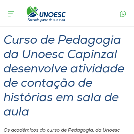
Página
O que
Curso de Pedagogia da Unoesc Capinzal
inicial
acontece
desenvolve atividade de contação de histórias
Cursos
em sala de aula
Graduação
Inserção Social
Capinzal
Onde estamos
Curso de Pedagogia
Pesquisa
da Unoesc Capinzal
desenvolve atividade
Atendimento ao Estudante
de contação de
Portal de Ensino
histórias em sala de
A
aula
Unoesc
Internacionalização
Os acadêmicos do curso de Pedagogia, da Unoesc