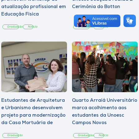
atualização profissional em
Cerimônia do Botton
Educação Física
Graduação
Notícia
Graduação
Notícia
Estudantes de Arquitetura
Quarto Arraiá Universitário
e Urbanismo desenvolvem
marca acolhimento aos
projeto para modernização
estudantes da Unoesc
da Casa Mortuária de
Campos Novos
Tangará
Graduação
Graduação
Notícia