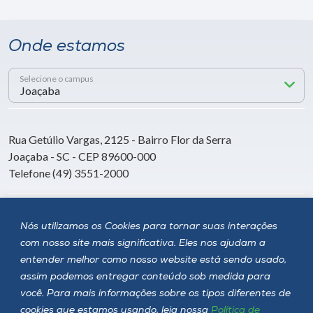
Onde estamos
Selecione o campus
Rua Getúlio Vargas, 2125 - Bairro Flor da Serra
Joaçaba - SC - CEP 89600-000
Telefone (49) 3551-2000
Siga a Unoesc
Nós utilizamos os Cookies para tornar suas interações
com nosso site mais significativa. Eles nos ajudam a
entender melhor como nosso website está sendo usado,
assim podemos entregar conteúdo sob medida para
você. Para mais informações sobre os tipos diferentes de
cookies que estamos usando, leia nossa
Política de