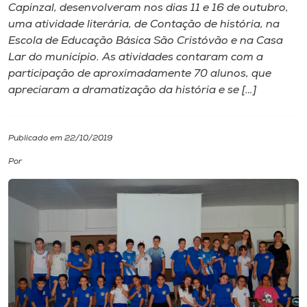
Capinzal, desenvolveram nos dias 11 e 16 de outubro,
uma atividade literária, de Contação de história, na
I.nova
Escola de Educação Básica São Cristóvão e na Casa
Lar do município. As atividades contaram com a
Diplomados
participação de aproximadamente 70 alunos, que
apreciaram a dramatização da história e se […]
Cultura
Publicado em 22/10/2019
CPA
Por
Biblioteca
Editora
Rádio