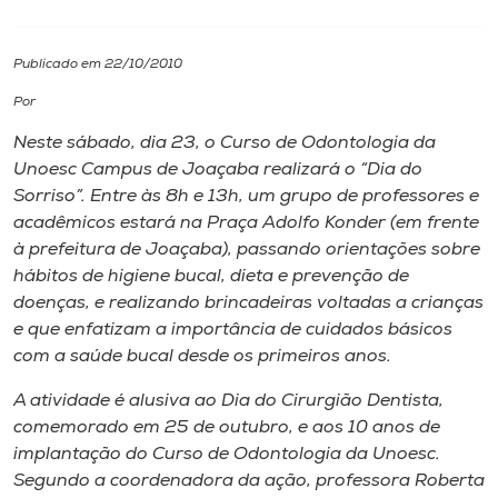
I.nova
Publicado em 22/10/2010
Por
Diplomados
Neste sábado, dia 23, o Curso de Odontologia da
Unoesc
Campus
de Joaçaba realizará o “Dia do
Cultura
Sorriso”. Entre às 8h e 13h, um grupo de professores e
acadêmicos estará na Praça Adolfo Konder (em frente
CPA
à prefeitura de Joaçaba), passando orientações sobre
hábitos de higiene bucal, dieta e prevenção de
doenças, e realizando brincadeiras voltadas a crianças
Biblioteca
e que enfatizam a importância de cuidados básicos
com a saúde bucal desde os primeiros anos.
Editora
A atividade é alusiva ao Dia do Cirurgião Dentista,
comemorado em 25 de outubro, e aos 10 anos de
Rádio
implantação do Curso de Odontologia da Unoesc.
Segundo a coordenadora da ação, professora Roberta