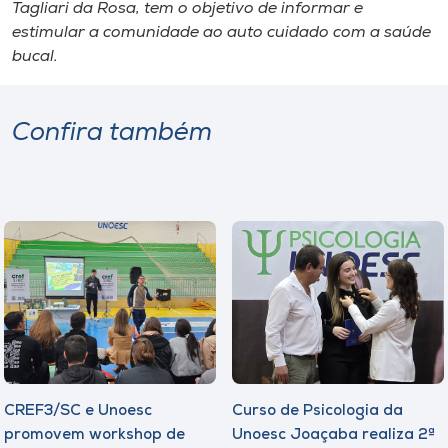
Museu
Tagliari da Rosa, tem o objetivo de informar e
estimular a comunidade ao auto cuidado com a saúde
bucal.
Unoesc
Store
Confira também
Selecione
o idioma
A+
A-
CREF3/SC e Unoesc
Curso de Psicologia da
promovem workshop de
Unoesc Joaçaba realiza 2ª