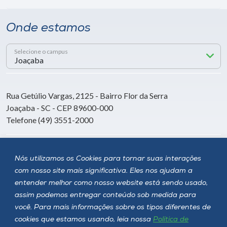
Onde estamos
Selecione o campus
Rua Getúlio Vargas, 2125 - Bairro Flor da Serra
Joaçaba - SC - CEP 89600-000
Telefone (49) 3551-2000
Siga a Unoesc
Nós utilizamos os Cookies para tornar suas interações
com nosso site mais significativa. Eles nos ajudam a
entender melhor como nosso website está sendo usado,
assim podemos entregar conteúdo sob medida para
você. Para mais informações sobre os tipos diferentes de
cookies que estamos usando, leia nossa
Política de