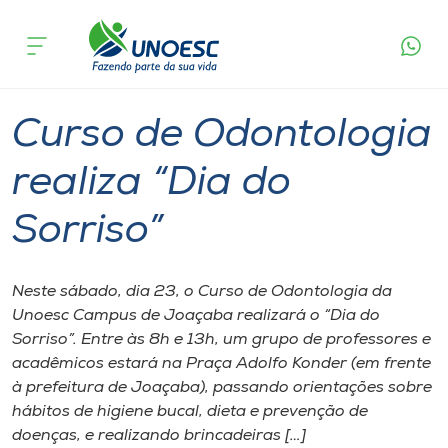
Página
O que
Curso de Odontologia realiza “Dia do
inicial
acontece
Sorriso”
Cursos
Graduação
Joaçaba
Onde estamos
Curso de Odontologia
Pesquisa
realiza “Dia do
Sorriso”
Atendimento ao Estudante
Portal de Ensino
Neste sábado, dia 23, o Curso de Odontologia da
Unoesc Campus de Joaçaba realizará o “Dia do
Sorriso”. Entre às 8h e 13h, um grupo de professores e
A
acadêmicos estará na Praça Adolfo Konder (em frente
Unoesc
à prefeitura de Joaçaba), passando orientações sobre
hábitos de higiene bucal, dieta e prevenção de
Internacionalização
doenças, e realizando brincadeiras […]