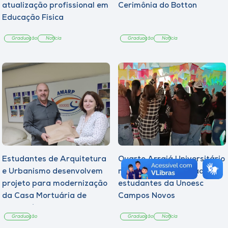
atualização profissional em
Cerimônia do Botton
Educação Física
Graduação
Notícia
Graduação
Notícia
Estudantes de Arquitetura
Quarto Arraiá Universitário
e Urbanismo desenvolvem
marca acolhimento aos
projeto para modernização
estudantes da Unoesc
da Casa Mortuária de
Campos Novos
Tangará
Graduação
Graduação
Notícia