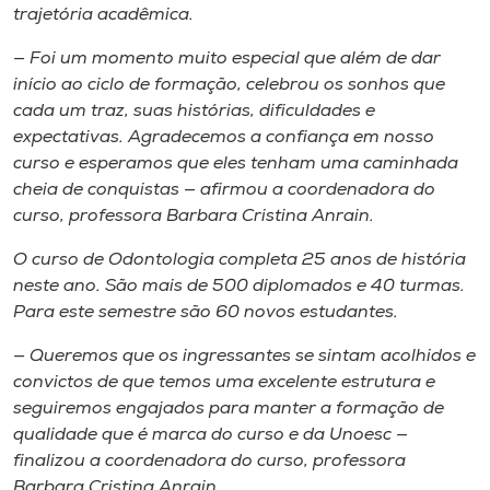
Museu
trajetória acadêmica.
— Foi um momento muito especial que além de dar
Unoesc
início ao ciclo de formação, celebrou os sonhos que
Store
cada um traz, suas histórias, dificuldades e
expectativas. Agradecemos a confiança em nosso
curso e esperamos que eles tenham uma caminhada
cheia de conquistas — afirmou a coordenadora do
Selecione
curso, professora Barbara Cristina Anrain.
o idioma
O curso de Odontologia completa 25 anos de história
neste ano. São mais de 500 diplomados e 40 turmas.
Para este semestre são 60 novos estudantes.
A+
A-
— Queremos que os ingressantes se sintam acolhidos e
convictos de que temos uma excelente estrutura e
seguiremos engajados para manter a formação de
qualidade que é marca do curso e da Unoesc —
finalizou a coordenadora do curso, professora
Barbara Cristina Anrain.