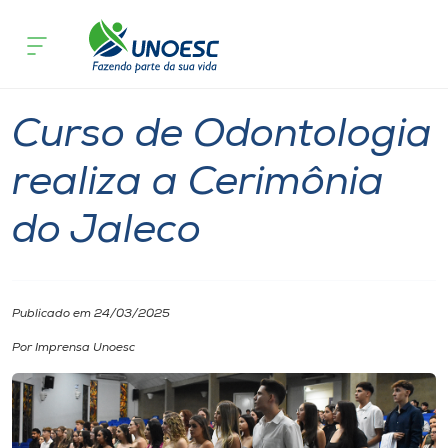
Página inicial
O que acontece
Curso de Odontologia realiza a Cerimô
Cursos
Graduação
Notícia
Onde estamos
Curso de Odontologia
Pesquisa
realiza a Cerimônia
do Jaleco
Atendimento ao Estudante
Portal de Ensino
Publicado em 24/03/2025
A
Por Imprensa Unoesc
Unoesc
Internacionalização