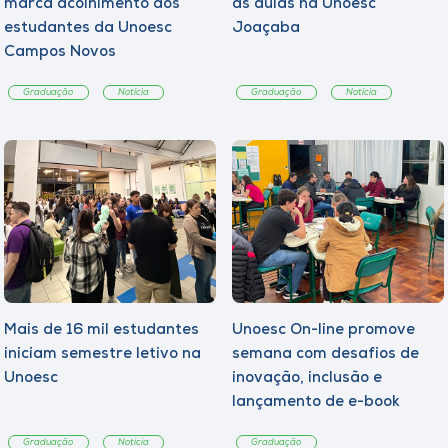
marca acolhimento aos
às aulas na Unoesc
estudantes da Unoesc
Joaçaba
Campos Novos
Graduação
Notícia
Graduação
Notícia
Mais de 16 mil estudantes
Unoesc On-line promove
iniciam semestre letivo na
semana com desafios de
Unoesc
inovação, inclusão e
lançamento de e-book
sobre sustentabilidade
Graduação
Notícia
Graduação