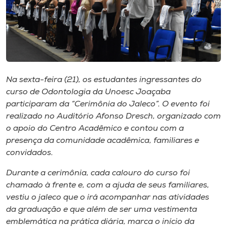
I.nova
Diplomados
Na sexta-feira (21), os estudantes ingressantes do
Cultura
curso de Odontologia da Unoesc Joaçaba
participaram da “Cerimônia do Jaleco”. O evento foi
CPA
realizado no Auditório Afonso Dresch, organizado com
o apoio do Centro Acadêmico e contou com a
presença da comunidade acadêmica, familiares e
Biblioteca
convidados.
Editora
Durante a cerimônia, cada calouro do curso foi
chamado à frente e, com a ajuda de seus familiares,
vestiu o jaleco que o irá acompanhar nas atividades
Rádio
da graduação e que além de ser uma vestimenta
emblemática na prática diária, marca o início da