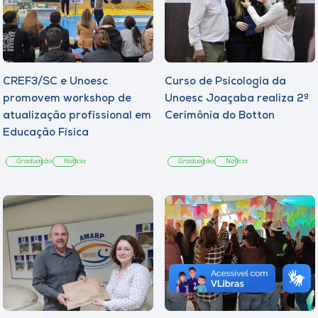
CREF3/SC e Unoesc
Curso de Psicologia da
promovem workshop de
Unoesc Joaçaba realiza 2ª
atualização profissional em
Cerimônia do Botton
Educação Física
Graduação
Notícia
Graduação
Notícia