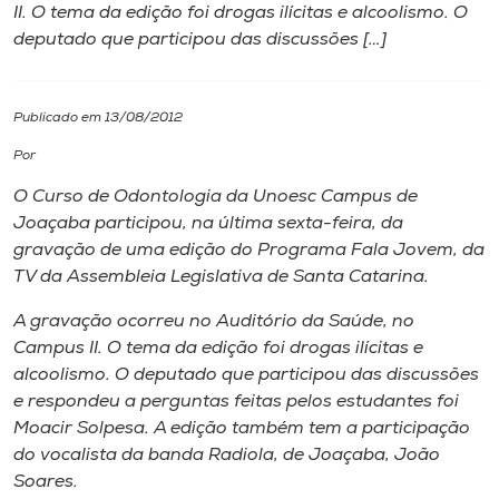
II. O tema da edição foi drogas ilícitas e alcoolismo. O
deputado que participou das discussões […]
I.nova
Diplomados
Publicado em 13/08/2012
Por
Cultura
O Curso de Odontologia da Unoesc Campus de
Joaçaba participou, na última sexta-feira, da
CPA
gravação de uma edição do Programa Fala Jovem, da
TV da Assembleia Legislativa de Santa Catarina.
Biblioteca
A gravação ocorreu no Auditório da Saúde, no
Campus II. O tema da edição foi drogas ilícitas e
alcoolismo. O deputado que participou das discussões
Editora
e respondeu a perguntas feitas pelos estudantes foi
Moacir Solpesa. A edição também tem a participação
Rádio
do vocalista da banda Radiola, de Joaçaba, João
Soares.