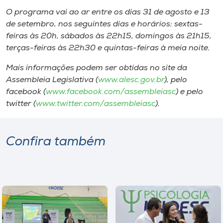
Museu
O programa vai ao ar entre os dias 31 de agosto e 13
de setembro, nos seguintes dias e horários: sextas-
Unoesc
feiras às 20h, sábados às 22h15, domingos às 21h15,
Store
terças-feiras às 22h30 e quintas-feiras à meia noite.
Mais informações podem ser obtidas no site da
Assembleia Legislativa (
www.alesc.gov.br
), pelo
facebook (
www.facebook.com/assembleiasc
) e pelo
Selecione
o idioma
twitter (
www.twitter.com/assembleiasc
).
Confira também
A+
A-