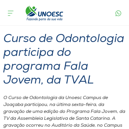
Página
O que
Curso de Odontologia participa do programa
inicial
acontece
Fala Jovem, da TVAL
Cursos
Graduação
Joaçaba
Onde estamos
Curso de Odontologia
Pesquisa
participa do
programa Fala
Atendimento ao Estudante
Jovem, da TVAL
Portal de Ensino
O Curso de Odontologia da Unoesc Campus de
A
Joaçaba participou, na última sexta-feira, da
Unoesc
gravação de uma edição do Programa Fala Jovem, da
TV da Assembleia Legislativa de Santa Catarina. A
Internacionalização
gravação ocorreu no Auditório da Saúde, no Campus