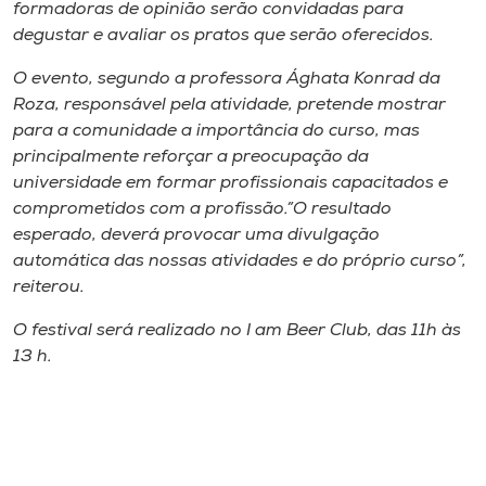
Museu
formadoras de opinião serão convidadas para
degustar e avaliar os pratos que serão oferecidos.
Unoesc
O evento, segundo a professora Ághata Konrad da
Store
Roza, responsável pela atividade, pretende mostrar
para a comunidade a importância do curso, mas
principalmente reforçar a preocupação da
universidade em formar profissionais capacitados e
Selecione
comprometidos com a profissão.”O resultado
o idioma
esperado, deverá provocar uma divulgação
automática das nossas atividades e do próprio curso”,
reiterou.
A+
O festival será realizado no I am Beer Club, das 11h às
A-
13 h.