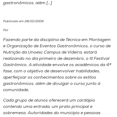
gastronômicos, além […]
I.nova
Publicado em 28/10/2009
Diplomados
Por
Fazendo parte da disciplina de Técnica em Montagem
Cultura
e Organização de Eventos Gastronômicos, o curso de
Nutrição da Unoesc Campus de Videira, estará
CPA
realizando no dia primeiro de dezembro, o III Festival
Gastrômico. A atividade envolve os acadêmicos da 4ª
fase, com o objetivo de desenvolver habilidades,
Biblioteca
aperfeiçoar os conhecimentos sobre os estilos
gastronômicos, além de divulgar o curso junto à
Editora
comunidade.
Cada grupo de alunos oferecerá um cardápio
Rádio
contendo uma entrada, um prato principal e
sobremesa. Autoridades do município e pessoas