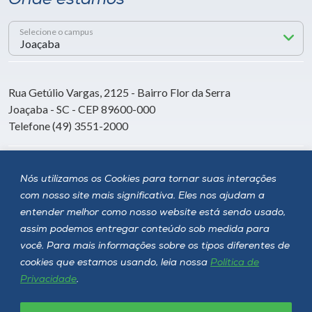
Onde estamos
Selecione o campus
Rua Getúlio Vargas, 2125 - Bairro Flor da Serra
Joaçaba - SC - CEP 89600-000
Telefone (49) 3551-2000
Siga a Unoesc
Nós utilizamos os Cookies para tornar suas interações
com nosso site mais significativa. Eles nos ajudam a
entender melhor como nosso website está sendo usado,
assim podemos entregar conteúdo sob medida para
você. Para mais informações sobre os tipos diferentes de
cookies que estamos usando, leia nossa
Política de
Privacidade
.