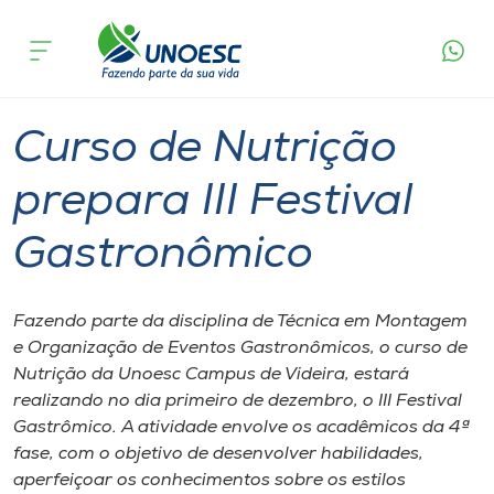
Página
O que
Curso de Nutrição prepara III Festival
inicial
acontece
Gastronômico
Cursos
Graduação
Videira
Onde estamos
Curso de Nutrição
Pesquisa
prepara III Festival
Gastronômico
Atendimento ao Estudante
Portal de Ensino
Fazendo parte da disciplina de Técnica em Montagem
e Organização de Eventos Gastronômicos, o curso de
Nutrição da Unoesc Campus de Videira, estará
A
realizando no dia primeiro de dezembro, o III Festival
Unoesc
Gastrômico. A atividade envolve os acadêmicos da 4ª
fase, com o objetivo de desenvolver habilidades,
Internacionalização
aperfeiçoar os conhecimentos sobre os estilos