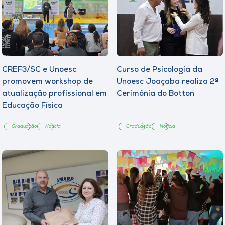
CREF3/SC e Unoesc
Curso de Psicologia da
promovem workshop de
Unoesc Joaçaba realiza 2ª
atualização profissional em
Cerimônia do Botton
Educação Física
Graduação
Notícia
Graduação
Notícia