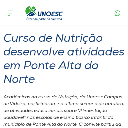
Página
O que
Curso de Nutrição desenvolve atividades em
inicial
acontece
Ponte Alta do Norte
Cursos
Graduação
Onde estamos
Curso de Nutrição
Pesquisa
desenvolve atividades
em Ponte Alta do
Atendimento ao Estudante
Norte
Portal de Ensino
Acadêmicas do curso de Nutrição, da Unoesc Campus
A
de Videira, participaram na última semana de outubro,
Unoesc
de atividades educacionais sobre “Alimentação
Saudável” nas escolas de ensino básico infantil do
Internacionalização
município de Ponte Alta do Norte. O convite partiu da