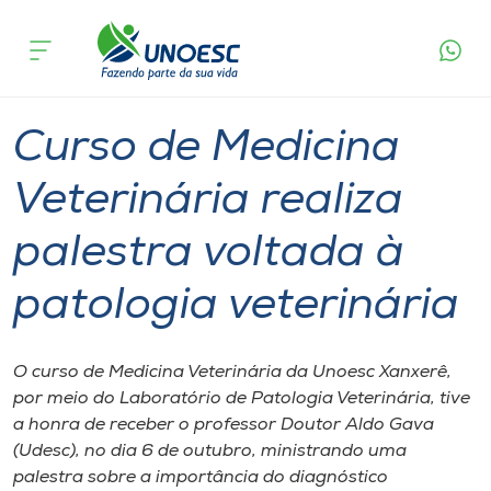
Página
O que
Curso de Medicina Veterinária realiza palestra
inicial
acontece
voltada à patologia veterinária
Cursos
Graduação
Xanxerê
Onde estamos
Curso de Medicina
Pesquisa
Veterinária realiza
palestra voltada à
Atendimento ao Estudante
patologia veterinária
Portal de Ensino
O curso de Medicina Veterinária da Unoesc Xanxerê,
A
por meio do Laboratório de Patologia Veterinária, tive
Unoesc
a honra de receber o professor Doutor Aldo Gava
(Udesc), no dia 6 de outubro, ministrando uma
Internacionalização
palestra sobre a importância do diagnóstico