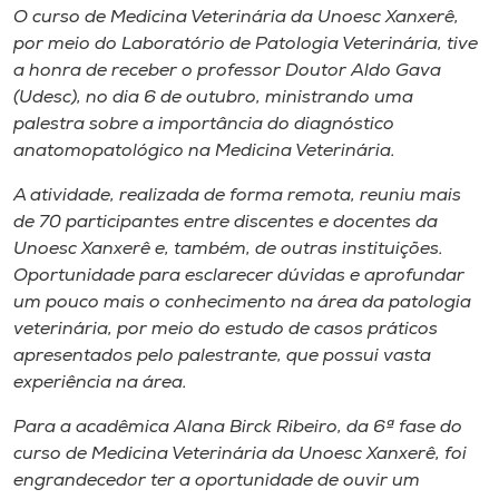
Museu
O curso de Medicina Veterinária da Unoesc Xanxerê,
por meio do Laboratório de Patologia Veterinária, tive
a honra de receber o professor Doutor Aldo Gava
Unoesc
(Udesc), no dia 6 de outubro, ministrando uma
Store
palestra sobre a importância do diagnóstico
anatomopatológico na Medicina Veterinária.
A atividade, realizada de forma remota, reuniu mais
Selecione
de 70 participantes entre discentes e docentes da
o idioma
Unoesc Xanxerê e, também, de outras instituições.
Oportunidade para esclarecer dúvidas e aprofundar
um pouco mais o conhecimento na área da patologia
A+
veterinária, por meio do estudo de casos práticos
A-
apresentados pelo palestrante, que possui vasta
experiência na área.
Para a acadêmica Alana Birck Ribeiro, da 6ª fase do
curso de Medicina Veterinária da Unoesc Xanxerê, foi
engrandecedor ter a oportunidade de ouvir um