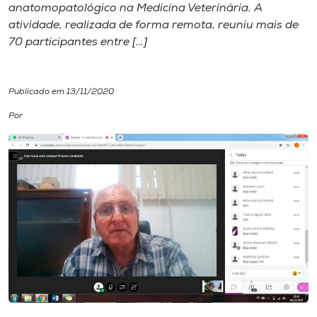
anatomopatológico na Medicina Veterinária. A
atividade, realizada de forma remota, reuniu mais de
I.nova
70 participantes entre […]
Diplomados
Publicado em 13/11/2020
Cultura
Por
CPA
Biblioteca
Editora
Rádio