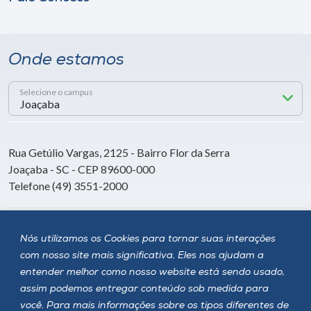
Onde estamos
Selecione o campus
Rua Getúlio Vargas, 2125 - Bairro Flor da Serra
Joaçaba - SC - CEP 89600-000
Telefone (49) 3551-2000
Siga a Unoesc
Nós utilizamos os Cookies para tornar suas interações
com nosso site mais significativa. Eles nos ajudam a
entender melhor como nosso website está sendo usado,
assim podemos entregar conteúdo sob medida para
você. Para mais informações sobre os tipos diferentes de