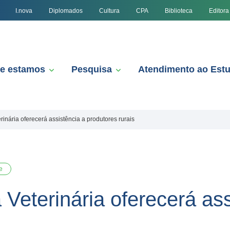
I.nova
Diplomados
Cultura
CPA
Biblioteca
Editora
e estamos
Pesquisa
Atendimento ao Est
inária oferecerá assistência a produtores rurais
e
Veterinária oferecerá ass