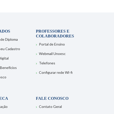
ADOS
PROFESSORES E
COLABORADORES
 de Diploma
Portal de Ensino
 seu Cadastro
Webmail Unoesc
igital
Telefones
 Benefícios
Configurar rede Wi-fi
osco
TECA
FALE CONOSCO
tação
Contato Geral