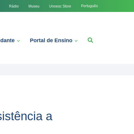
Português
Rádio
Museu
Unoesc Store
udante
Portal de Ensino
istência a