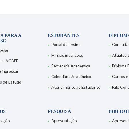
A PARA A
ESTUDANTES
DIPLOM
SC
Portal de Ensino
Consulta
bular
Minhas inscrições
Atualize
ema ACAFE
Secretaria Acadêmica
Diploma D
 ingressar
Calendário Acadêmico
Cursos e
s de Estudo
Atendimento ao Estudante
Fale Con
OS
PESQUISA
BIBLIO
uação
Apresentação
Apresen