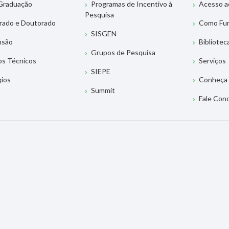
Graduação
Programas de Incentivo à
Acesso a
Pesquisa
rado e Doutorado
Como Fu
SISGEN
nsão
Bibliotec
Grupos de Pesquisa
os Técnicos
Serviços
SIEPE
gios
Conheça 
Summit
Fale Con