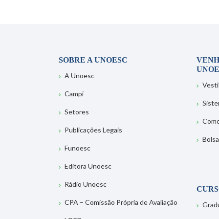
SOBRE A UNOESC
VENH
UNOE
A Unoesc
Vesti
Campi
Sist
Setores
Como
Publicações Legais
Bolsa
Funoesc
Editora Unoesc
Rádio Unoesc
CURS
CPA – Comissão Própria de Avaliação
Grad