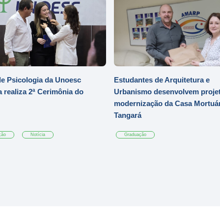
e Psicologia da Unoesc
Estudantes de Arquitetura e
 realiza 2ª Cerimônia do
Urbanismo desenvolvem projet
modernização da Casa Mortuár
Tangará
ção
Notícia
Graduação