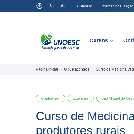
A+
A-
A Unoesc
Internacionalização
Cursos
Ond
Página inicial
O que acontece
Curso de Medicina Veter
Graduação
Extensão
São Miguel do Oest
Curso de Medicina 
produtores rurais