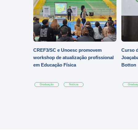
CREF3/SC e Unoesc promovem
Curso d
workshop de atualização profissional
Joaçaba
em Educação Física
Botton
Graduação
Notícia
Gradua