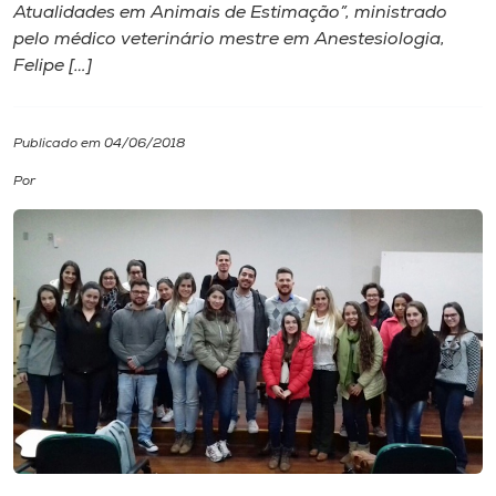
Atualidades em Animais de Estimação”, ministrado
pelo médico veterinário mestre em Anestesiologia,
I.nova
Felipe […]
Diplomados
Publicado em 04/06/2018
Cultura
Por
CPA
Biblioteca
Editora
Rádio