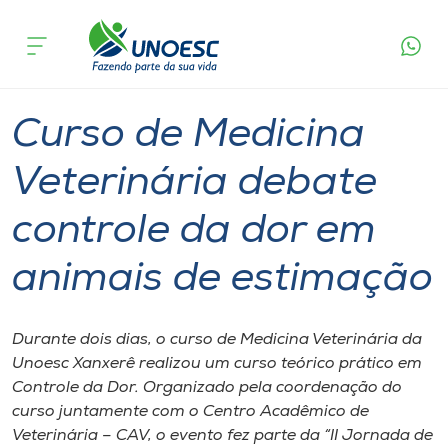
Página
O que
Curso de Medicina Veterinária debate controle
inicial
acontece
da dor em animais de estimação
Cursos
Graduação
Xanxerê
Onde estamos
Curso de Medicina
Pesquisa
Veterinária debate
controle da dor em
Atendimento ao Estudante
animais de estimação
Portal de Ensino
Durante dois dias, o curso de Medicina Veterinária da
A
Unoesc Xanxerê realizou um curso teórico prático em
Unoesc
Controle da Dor. Organizado pela coordenação do
curso juntamente com o Centro Acadêmico de
Internacionalização
Veterinária – CAV, o evento fez parte da “II Jornada de