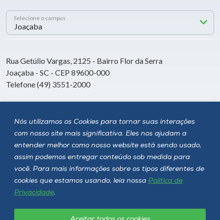
Selecione o campus
Rua Getúlio Vargas, 2125 - Bairro Flor da Serra
Joaçaba - SC - CEP 89600-000
Telefone (49) 3551-2000
Siga a Unoesc
Nós utilizamos os Cookies para tornar suas interações
com nosso site mais significativa. Eles nos ajudam a
entender melhor como nosso website está sendo usado,
assim podemos entregar conteúdo sob medida para
você. Para mais informações sobre os tipos diferentes de
cookies que estamos usando, leia nossa
Política de
Privacidade
.
Aceitar todos os cookies