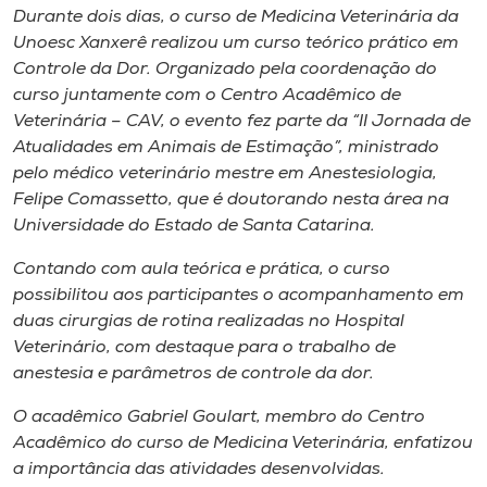
Museu
Durante dois dias, o curso de Medicina Veterinária da
Unoesc Xanxerê realizou um curso teórico prático em
Controle da Dor. Organizado pela coordenação do
Unoesc
curso juntamente com o Centro Acadêmico de
Store
Veterinária – CAV, o evento fez parte da “II Jornada de
Atualidades em Animais de Estimação”, ministrado
pelo médico veterinário mestre em Anestesiologia,
Felipe Comassetto, que é doutorando nesta área na
Selecione
o idioma
Universidade do Estado de Santa Catarina.
Contando com aula teórica e prática, o curso
possibilitou aos participantes o acompanhamento em
A+
duas cirurgias de rotina realizadas no Hospital
A-
Veterinário, com destaque para o trabalho de
anestesia e parâmetros de controle da dor.
O acadêmico Gabriel Goulart, membro do Centro
Acadêmico do curso de Medicina Veterinária, enfatizou
a importância das atividades desenvolvidas.