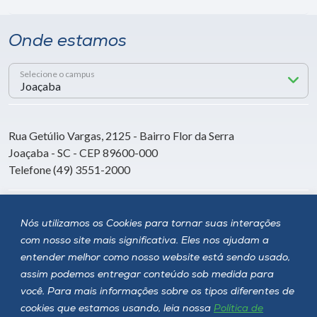
Onde estamos
Selecione o campus
Rua Getúlio Vargas, 2125 - Bairro Flor da Serra
Joaçaba - SC - CEP 89600-000
Telefone (49) 3551-2000
Siga a Unoesc
Nós utilizamos os Cookies para tornar suas interações
com nosso site mais significativa. Eles nos ajudam a
entender melhor como nosso website está sendo usado,
assim podemos entregar conteúdo sob medida para
você. Para mais informações sobre os tipos diferentes de
cookies que estamos usando, leia nossa
Política de