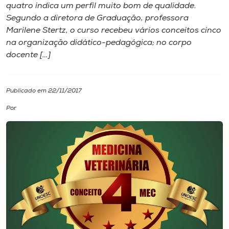
quatro indica um perfil muito bom de qualidade.
Segundo a diretora de Graduação, professora
I.nova
Marilene Stertz, o curso recebeu vários conceitos cinco
na organização didático-pedagógica; no corpo
Diplomados
docente […]
Cultura
Publicado em 22/11/2017
Por
CPA
Biblioteca
Editora
Rádio