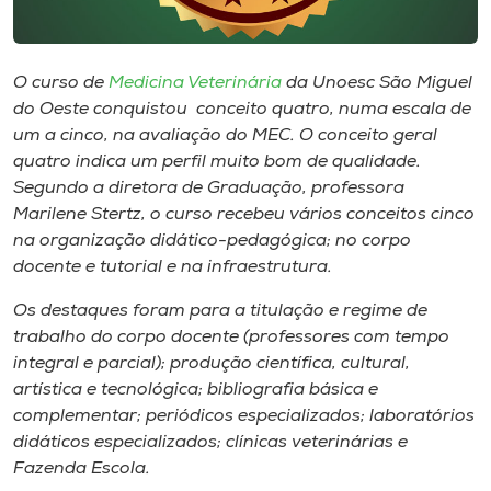
Museu
Unoesc
O curso de
Medicina Veterinária
da Unoesc São Miguel
Store
do Oeste conquistou conceito quatro, numa escala de
um a cinco, na avaliação do MEC. O conceito geral
quatro indica um perfil muito bom de qualidade.
Segundo a diretora de Graduação, professora
Selecione
Marilene Stertz, o curso recebeu vários conceitos cinco
o idioma
na organização didático-pedagógica; no corpo
docente e tutorial e na infraestrutura.
Os destaques foram para a titulação e regime de
A+
trabalho do corpo docente (professores com tempo
A-
integral e parcial); produção científica, cultural,
artística e tecnológica; bibliografia básica e
complementar; periódicos especializados; laboratórios
didáticos especializados; clínicas veterinárias e
Fazenda Escola.