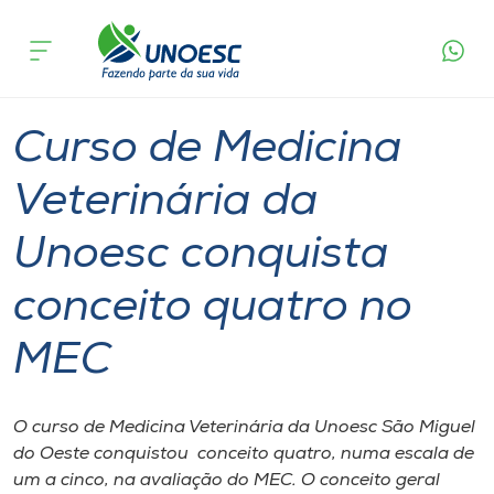
Página
O que
Curso de Medicina Veterinária da Unoesc
inicial
acontece
conquista conceito quatro no MEC
Cursos
Graduação
São Miguel do Oeste
Onde estamos
Curso de Medicina
Pesquisa
Veterinária da
Unoesc conquista
Atendimento ao Estudante
conceito quatro no
Portal de Ensino
MEC
A
Unoesc
O curso de Medicina Veterinária da Unoesc São Miguel
do Oeste conquistou conceito quatro, numa escala de
Internacionalização
um a cinco, na avaliação do MEC. O conceito geral