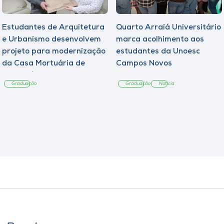
Estudantes de Arquitetura
Quarto Arraiá Universitário
e Urbanismo desenvolvem
marca acolhimento aos
projeto para modernização
estudantes da Unoesc
da Casa Mortuária de
Campos Novos
Tangará
Graduação
Graduação
Notícia