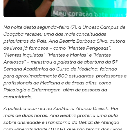
Museu
Unoesc
Na noite desta segunda-feira (7), a Unoesc Campus de
Store
Joaçaba recebeu uma das mais conceituadas
psiquiatras do País. Ana Beatriz Barbosa Silva, autora
de livros já famosos – como “Mentes Perigosas”,
“Mentes Inquietas”, “Mentes e Manias” e “Mentes
Selecione
o idioma
Ansiosas” – ministrou a palestra de abertura da 5ª
Semana Acadêmica do Curso de Medicina, falando
para aproximadamente 600 estudantes, professores e
profissionais de Medicina e de áreas afins, como
A+
Psicologia e Enfermagem, além de pessoas da
A-
comunidade.
A palestra ocorreu no Auditório Afonso Dresch. Por
mais de duas horas, Ana Beatriz proferiu uma aula
sobre ansiedade e Transtorno do Déficit de Atenção
com Hiperatividade (TDAH), que são temas dos livros