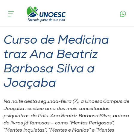
Página
O que
Curso de Medicina traz Ana Beatriz
inicial
acontece
Barbosa Silva a Joaçaba
Cursos
Graduação
Joaçaba
Onde estamos
Curso de Medicina
Pesquisa
traz Ana Beatriz
Barbosa Silva a
Atendimento ao Estudante
Joaçaba
Portal de Ensino
Na noite desta segunda-feira (7), a Unoesc Campus de
A
Joaçaba recebeu uma das mais conceituadas
Unoesc
psiquiatras do País. Ana Beatriz Barbosa Silva, autora
de livros já famosos – como “Mentes Perigosas”,
Internacionalização
“Mentes Inquietas”, “Mentes e Manias” e “Mentes