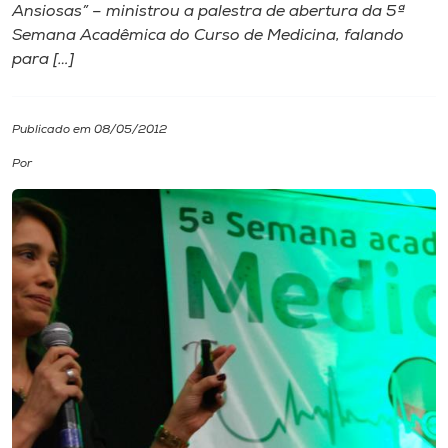
Ansiosas” – ministrou a palestra de abertura da 5ª
Semana Acadêmica do Curso de Medicina, falando
I.nova
para […]
Diplomados
Publicado em 08/05/2012
Cultura
Por
CPA
Biblioteca
Editora
Rádio