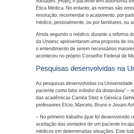
vontades. [Hoje], o paciente tem autonomia f
Ética Médica. No entanto, as normas são omi
resolução: recomendar o acatamento, por par
médico, pessoalmente, ou por familiares, ou a
Ainda segundo o médico, durante a reforma do
da Unoesc apresentaram uma proposta de inser
o entendimento de serem necessários maiores
aconteceu no próprio Conselho Federal de Me
Pesquisas desenvolvidas na U
As pesquisas desenvolvidas na Universidade
paciente como fator inibidor da distanásia” – 
das acadêmicas Camila Stolz e Géssica Gehle
professores Elcio, Marcelo, Bruno e Jovani An
– No primeiro trabalho [que foi desenvolvido
aceitação das vontades de um paciente inca
médicos em determinadas situações. Este traba