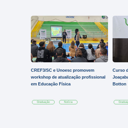
CREF3/SC e Unoesc promovem
Curso d
workshop de atualização profissional
Joaçaba
em Educação Física
Botton
Graduação
Notícia
Gradua