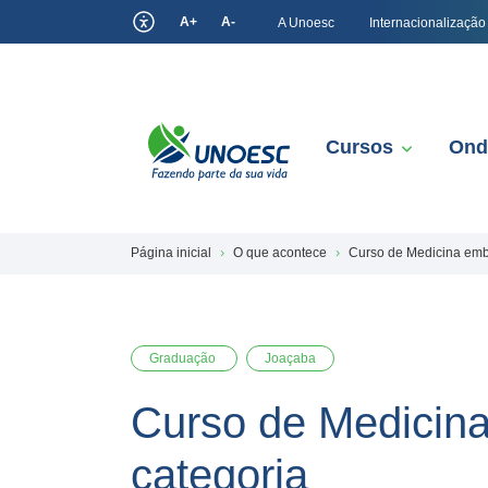
A+
A-
A Unoesc
Internacionalização
Cursos
Ond
Página inicial
O que acontece
Curso de Medicina emb
Graduação
Joaçaba
Curso de Medicin
categoria