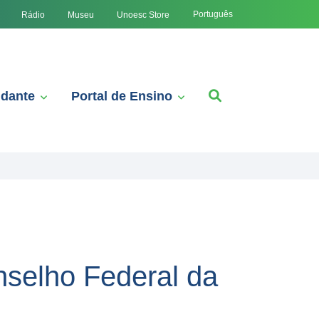
Português
Rádio
Museu
Unoesc Store
udante
Portal de Ensino
selho Federal da