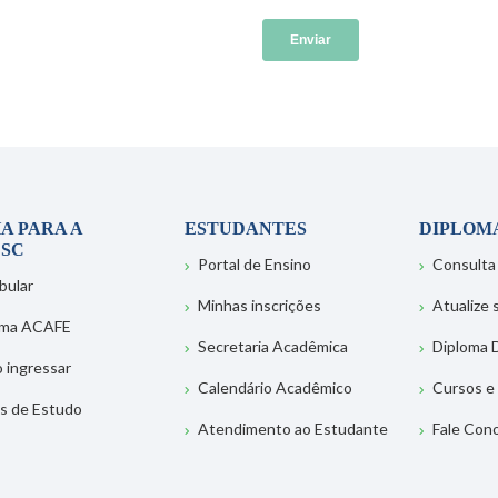
A PARA A
ESTUDANTES
DIPLOM
SC
Portal de Ensino
Consulta
bular
Minhas inscrições
Atualize
ema ACAFE
Secretaria Acadêmica
Diploma D
 ingressar
Calendário Acadêmico
Cursos e
s de Estudo
Atendimento ao Estudante
Fale Con