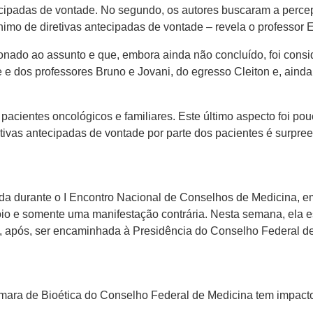
antecipadas de vontade. No segundo, os autores buscaram a pe
nimo de diretivas antecipadas de vontade – revela o professor E
ionado ao assunto e que, embora ainda não concluído, foi cons
e dos professores Bruno e Jovani, do egresso Cleiton e, aind
pacientes oncológicos e familiares. Este último aspecto foi po
tivas antecipadas de vontade por parte dos pacientes é surpre
da durante o I Encontro Nacional de Conselhos de Medicina, e
io e somente uma manifestação contrária. Nesta semana, ela es
a, após, ser encaminhada à Presidência do Conselho Federal de
mara de Bioética do Conselho Federal de Medicina tem impacto 