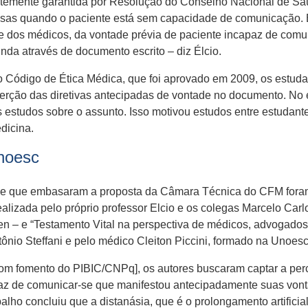
ortemente garantida por Resolução do Conselho Nacional de Sa
ssas quando o paciente está sem capacidade de comunicação. É
te dos médicos, da vontade prévia de paciente incapaz de com
inda através de documento escrito – diz Élcio.
 Código de Ética Médica, que foi aprovado em 2009, os estudan
ção das diretivas antecipadas de vontade no documento. No en
 estudos sobre o assunto. Isso motivou estudos entre estudan
dicina.
noesc
 e que embasaram a proposta da Câmara Técnica do CFM foram
realizada pelo próprio professor Elcio e os colegas Marcelo Car
n – e “Testamento Vital na perspectiva de médicos, advogados
tônio Steffani e pelo médico Cleiton Piccini, formado na Unoes
 com fomento do PIBIC/CNPq], os autores buscaram captar a per
paz de comunicar-se que manifestou antecipadamente suas von
lho concluiu que a distanásia, que é o prolongamento artificia