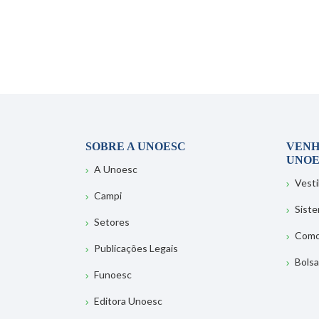
SOBRE A UNOESC
VENH
UNOE
A Unoesc
Vesti
Campi
Sist
Setores
Como
Publicações Legais
Bolsa
Funoesc
Editora Unoesc