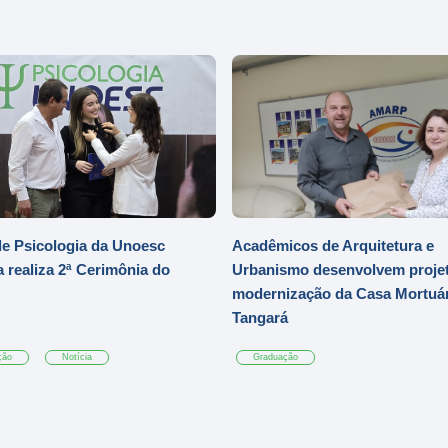
e Psicologia da Unoesc
Acadêmicos de Arquitetura e
 realiza 2ª Cerimônia do
Urbanismo desenvolvem projet
modernização da Casa Mortuár
Tangará
ção
Notícia
Graduação