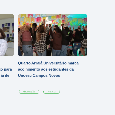
Quarto Arraiá Universitário marca
o para
acolhimento aos estudantes da
ia de
Unoesc Campos Novos
Graduação
Notícia