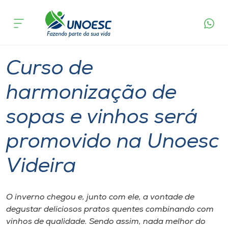
Página
O que
Curso de harmonização de sopas e vinhos será
inicial
acontece
promovido na Unoesc Videira
Cursos
Graduação
Geral
Videira
Onde estamos
Curso de
Pesquisa
harmonização de
sopas e vinhos será
Atendimento ao Estudante
promovido na Unoesc
Portal de Ensino
Videira
A
Unoesc
O inverno chegou e, junto com ele, a vontade de
degustar deliciosos pratos quentes combinando com
Internacionalização
vinhos de qualidade. Sendo assim, nada melhor do