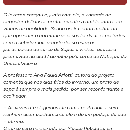
Museu
O inverno chegou e, junto com ele, a vontade de
Unoesc
degustar deliciosos pratos quentes combinando com
Store
vinhos de qualidade. Sendo assim, nada melhor do
que aprender a harmonizar essas incríveis especiarias
com a bebida mais amada dessa estação,
participando do curso de Sopas e Vinhos, que será
Selecione
promovido no dia 17 de julho pelo curso de Nutrição da
o idioma
Unoesc Videira.
A professora Ana Paula Ariotti, autora do projeto,
comenta que nos dias frios do inverno, um prato de
A+
sopa é sempre o mais pedido, por ser reconfortante e
A-
acolhedor.
— Ás vezes até elegemos ele como prato único, sem
nenhum acompanhamento além de um pedaço de pão
— afirma.
O curso será ministrado por Maysa Rebelatto em