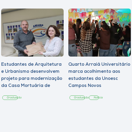
Estudantes de Arquitetura
Quarto Arraiá Universitário
e Urbanismo desenvolvem
marca acolhimento aos
projeto para modernização
estudantes da Unoesc
da Casa Mortuária de
Campos Novos
Tangará
Graduação
Graduação
Notícia