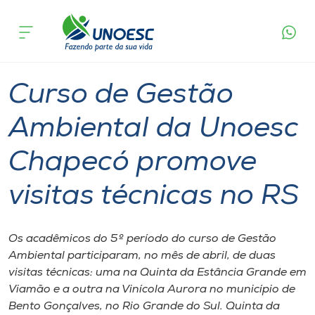
Página
O que
Curso de Gestão Ambiental da Unoesc Chapecó
inicial
acontece
promove visitas técnicas no RS
Cursos
Graduação
Chapecó
Onde estamos
Curso de Gestão
Pesquisa
Ambiental da Unoesc
Chapecó promove
Atendimento ao Estudante
visitas técnicas no RS
Portal de Ensino
Os acadêmicos do 5º período do curso de Gestão
A
Ambiental participaram, no mês de abril, de duas
Unoesc
visitas técnicas: uma na Quinta da Estância Grande em
Viamão e a outra na Vinícola Aurora no município de
Internacionalização
Bento Gonçalves, no Rio Grande do Sul. Quinta da