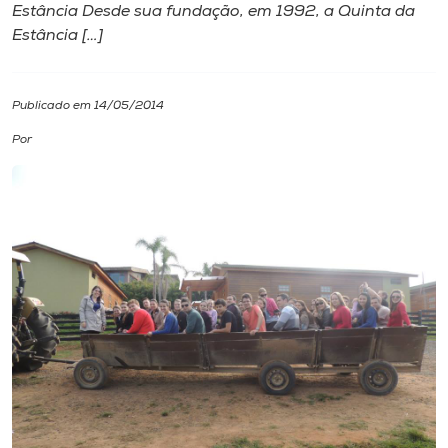
Estância Desde sua fundação, em 1992, a Quinta da
Estância […]
I.nova
Diplomados
Publicado em 14/05/2014
Por
Cultura
CPA
Biblioteca
Editora
Rádio