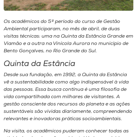
Museu
Unoesc
Os acadêmicos do 5º período do curso de Gestão
Store
Ambiental participaram, no mês de abril, de duas
visitas técnicas: uma na Quinta da Estância Grande em
Viamão e a outra na Vinícola Aurora no município de
Bento Gonçalves, no Rio Grande do Sul.
Selecione
Quinta da Estância
o idioma
Desde sua fundação, em 1992, a Quinta da Estância
vê a sustentabilidade como algo indispensável à vida
das pessoas. Essa busca contínua é uma filosofia de
A+
vida compartilhada com milhares de visitantes. A
A-
gestão consciente dos recursos do planeta e as ações
sustentáveis são vividas diariamente, compreendendo
relevantes e inovadoras práticas socioambientais.
Na visita, os acadêmicos puderam conhecer todas as