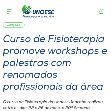
Página
O que
Curso de Fisioterapia promove workshops e
inicial
acontece
palestras com renomados profissionais da área
Cursos
Graduação
Notícia de evento
Palestra
Ensino
Onde estamos
Joaçaba
Curso de Fisioterapia
Pesquisa
promove workshops e
Atendimento ao Estudante
palestras com
Portal de Ensino
renomados
profissionais da área
A
Unoesc
O curso de Fisioterapia da Unoesc Joaçaba realizou,
Internacionalização
entre os dias 22 e 26 de maio, a 20ª Semana