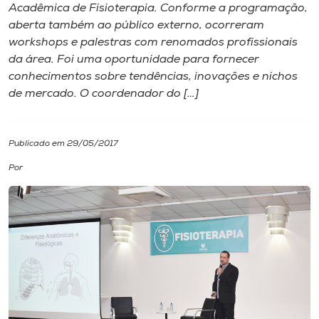
Acadêmica de Fisioterapia. Conforme a programação,
aberta também ao público externo, ocorreram
I.nova
workshops e palestras com renomados profissionais
da área. Foi uma oportunidade para fornecer
Diplomados
conhecimentos sobre tendências, inovações e nichos
de mercado. O coordenador do […]
Cultura
Publicado em 29/05/2017
CPA
Por
Biblioteca
Editora
Rádio