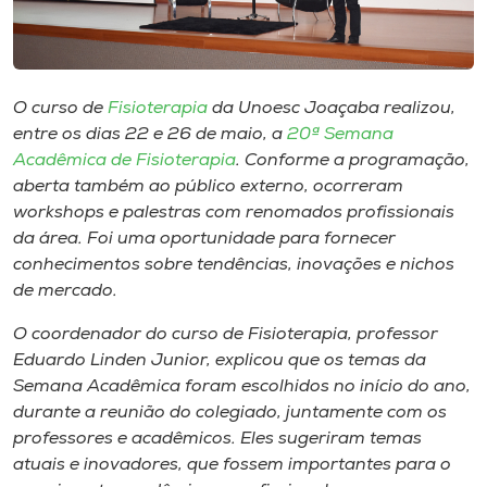
Museu
Unoesc
Store
O curso de
Fisioterapia
da Unoesc Joaçaba realizou,
entre os dias 22 e 26 de maio, a
20ª Semana
Acadêmica de Fisioterapia
. Conforme a programação,
aberta também ao público externo, ocorreram
Selecione
workshops
e palestras com renomados profissionais
o idioma
da área. Foi uma oportunidade para fornecer
conhecimentos sobre tendências, inovações e nichos
de mercado.
A+
O coordenador do curso de Fisioterapia, professor
A-
Eduardo Linden Junior, explicou que os temas da
Semana Acadêmica foram escolhidos no início do ano,
durante a reunião do colegiado, juntamente com os
professores e acadêmicos. Eles sugeriram temas
atuais e inovadores, que fossem importantes para o