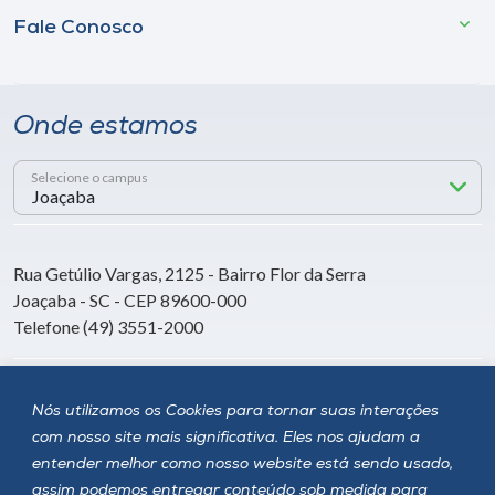
Fale Conosco
Onde estamos
Selecione o campus
Rua Getúlio Vargas, 2125 - Bairro Flor da Serra
Joaçaba - SC - CEP 89600-000
Telefone (49) 3551-2000
Siga a Unoesc
Nós utilizamos os Cookies para tornar suas interações
com nosso site mais significativa. Eles nos ajudam a
entender melhor como nosso website está sendo usado,
assim podemos entregar conteúdo sob medida para