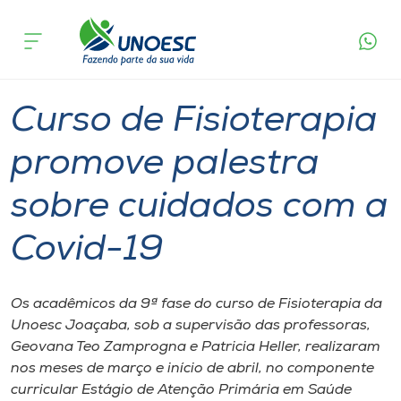
Página
O que
Curso de Fisioterapia promove palestra sobre
inicial
acontece
cuidados com a Covid-19
Cursos
Graduação
Inserção Social
Joaçaba
Onde estamos
Curso de Fisioterapia
Pesquisa
promove palestra
sobre cuidados com a
Atendimento ao Estudante
Covid-19
Portal de Ensino
Os acadêmicos da 9ª fase do curso de Fisioterapia da
A
Unoesc Joaçaba, sob a supervisão das professoras,
Unoesc
Geovana Teo Zamprogna e Patricia Heller, realizaram
nos meses de março e início de abril, no componente
Internacionalização
curricular Estágio de Atenção Primária em Saúde