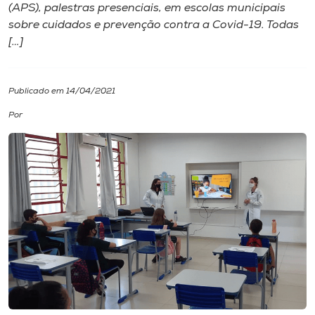
(APS), palestras presenciais, em escolas municipais
sobre cuidados e prevenção contra a Covid-19. Todas
I.nova
[…]
Diplomados
Publicado em 14/04/2021
Cultura
Por
CPA
Biblioteca
Editora
Rádio