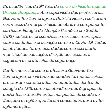
Museu
Os acadêmicos da 9ª fase do
curso de Fisioterapia da
Unoesc Joaçaba
, sob a supervisão das professoras,
Unoesc
Geovana Teo Zamprogna e Patricia Heller, realizaram
Store
nos meses de março e início de abril, no componente
curricular Estágio de Atenção Primária em Saúde
(APS), palestras presenciais, em escolas municipais
sobre cuidados e prevenção contra a Covid-19. Todas
Selecione
as atividades foram acordadas com a secretaria
o idioma
municipal de educação, direção das escolas e
seguiram os protocolos de segurança.
Conforme esclarece a professora Geovana Teo
A+
Zamprogna, em virtude da pandemia, muitas coisas
A-
precisaram ser alteradas ou adaptadas dentro do
estágio de APS, como os atendimentos à grupos de
pacientes, e atendimentos nos postos de saúde de
Joaçaba e região, que foram cancelados para evitar
aglomerações.