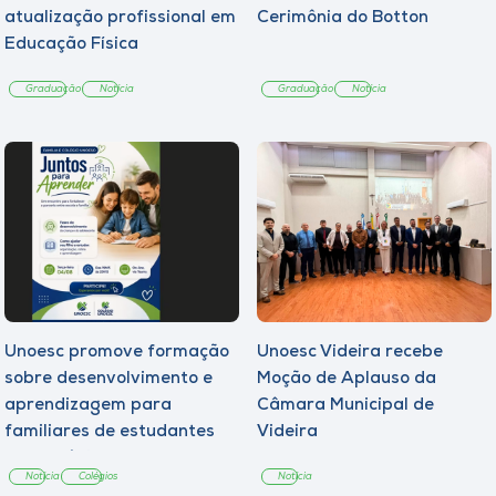
atualização profissional em
Cerimônia do Botton
Educação Física
Graduação
Notícia
Graduação
Notícia
Unoesc promove formação
Unoesc Videira recebe
sobre desenvolvimento e
Moção de Aplauso da
aprendizagem para
Câmara Municipal de
familiares de estudantes
Videira
dos Colégios
Notícia
Colégios
Notícia