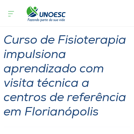
Página inicial
O que acontece
Curso de Fisioterapia impulsiona apren
Cursos
Notícia
Ensino
Xanxerê
Onde estamos
Curso de Fisioterapia
Pesquisa
impulsiona
aprendizado com
Atendimento ao Estudante
visita técnica a
Portal de Ensino
centros de referência
A
em Florianópolis
Unoesc
Internacionalização