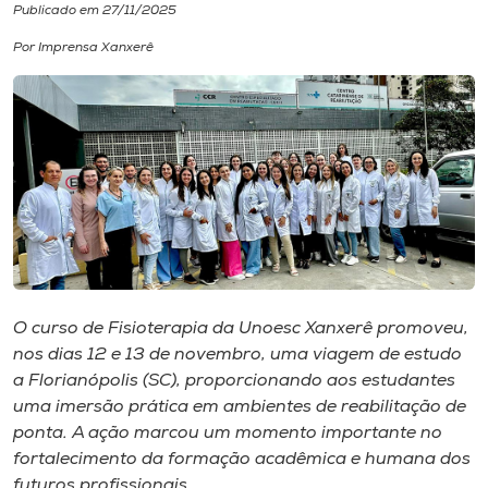
Publicado em 27/11/2025
I.nova
Por Imprensa Xanxerê
Diplomados
Cultura
CPA
Biblioteca
O curso de Fisioterapia da Unoesc Xanxerê promoveu,
nos dias 12 e 13 de novembro, uma viagem de estudo
Editora
a Florianópolis (SC), proporcionando aos estudantes
uma imersão prática em ambientes de reabilitação de
ponta. A ação marcou um momento importante no
Rádio
fortalecimento da formação acadêmica e humana dos
futuros profissionais.