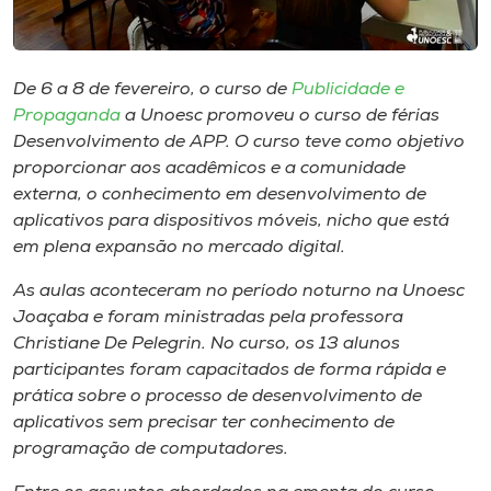
Museu
Unoesc
De 6 a 8 de fevereiro, o curso de
Publicidade e
Store
Propaganda
a Unoesc promoveu o curso de férias
Desenvolvimento de APP. O curso teve como objetivo
proporcionar aos acadêmicos e a comunidade
externa, o conhecimento em desenvolvimento de
Selecione
aplicativos para dispositivos móveis, nicho que está
o idioma
em plena expansão no mercado digital.
As aulas aconteceram no período noturno na Unoesc
Joaçaba e foram ministradas pela professora
A+
Christiane De Pelegrin. No curso, os 13 alunos
A-
participantes foram capacitados de forma rápida e
prática sobre o processo de desenvolvimento de
aplicativos sem precisar ter conhecimento de
programação de computadores.