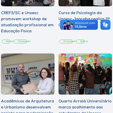
CREF3/SC e Unoesc
Curso de Psicologia da
promovem workshop de
Unoesc Joaçaba realiza 2ª
atualização profissional em
Cerimônia do Botton
Educação Física
Notícia
Graduação
Graduação
Notícia
Acadêmicos de Arquitetura
Quarto Arraiá Universitário
e Urbanismo desenvolvem
marca acolhimento aos