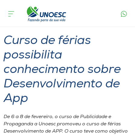
Página
O que
Curso de férias possibilita conhecimento sobre
inicial
acontece
Desenvolvimento de App
Cursos
Graduação
Extensão
Joaçaba
Onde estamos
Curso de férias
Pesquisa
possibilita
conhecimento sobre
Atendimento ao Estudante
Desenvolvimento de
Portal de Ensino
App
A
Unoesc
De 6 a 8 de fevereiro, o curso de Publicidade e
Propaganda a Unoesc promoveu o curso de férias
Internacionalização
Desenvolvimento de APP. O curso teve como objetivo