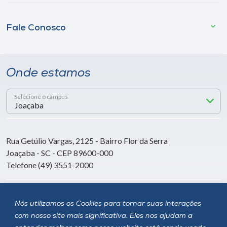
Fale Conosco
Onde estamos
Selecione o campus
Rua Getúlio Vargas, 2125 - Bairro Flor da Serra
Joaçaba - SC - CEP 89600-000
Telefone (49) 3551-2000
Siga a Unoesc
Nós utilizamos os Cookies para tornar suas interações
com nosso site mais significativa. Eles nos ajudam a