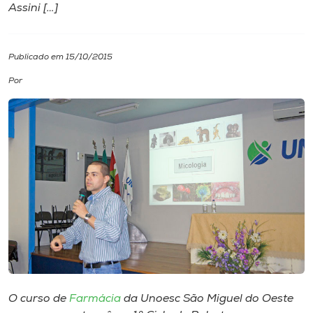
Assini […]
I.nova
Publicado em 15/10/2015
Diplomados
Por
Cultura
CPA
Biblioteca
Editora
Rádio
O curso de
Farmácia
da Unoesc São Miguel do Oeste