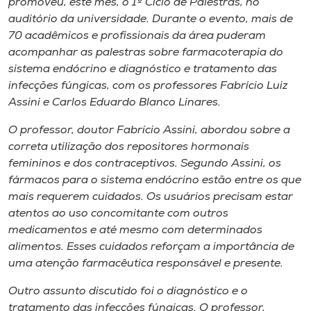
promoveu, este mês, o
1º Ciclo de Palestras
, no
Museu
auditório da universidade. Durante o evento, mais de
70 acadêmicos e profissionais da área puderam
Unoesc
acompanhar as palestras sobre farmacoterapia do
Store
sistema endócrino e diagnóstico e tratamento das
infecções fúngicas, com os professores Fabrício Luiz
Assini e Carlos Eduardo Blanco Linares.
O professor, doutor Fabrício Assini, abordou sobre a
Selecione
o idioma
correta utilização dos repositores hormonais
femininos e dos contraceptivos. Segundo Assini, os
fármacos para o sistema endócrino estão entre os que
mais requerem cuidados. Os usuários precisam estar
A+
atentos ao uso concomitante com outros
A-
medicamentos e até mesmo com determinados
alimentos. Esses cuidados reforçam a importância de
uma atenção farmacêutica responsável e presente.
Outro assunto discutido foi o diagnóstico e o
tratamento das infecções fúngicas. O professor,