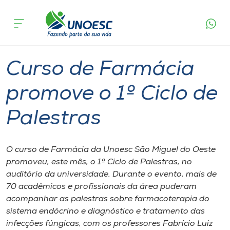
Página
O que
Curso de Farmácia promove o 1º Ciclo de
inicial
acontece
Palestras
Cursos
Graduação
Ensino
São Miguel do Oeste
Onde estamos
Curso de Farmácia
Pesquisa
promove o 1º Ciclo de
Palestras
Atendimento ao Estudante
Portal de Ensino
O curso de Farmácia da Unoesc São Miguel do Oeste
promoveu, este mês, o 1º Ciclo de Palestras, no
auditório da universidade. Durante o evento, mais de
A
70 acadêmicos e profissionais da área puderam
Unoesc
acompanhar as palestras sobre farmacoterapia do
sistema endócrino e diagnóstico e tratamento das
Internacionalização
infecções fúngicas, com os professores Fabrício Luiz