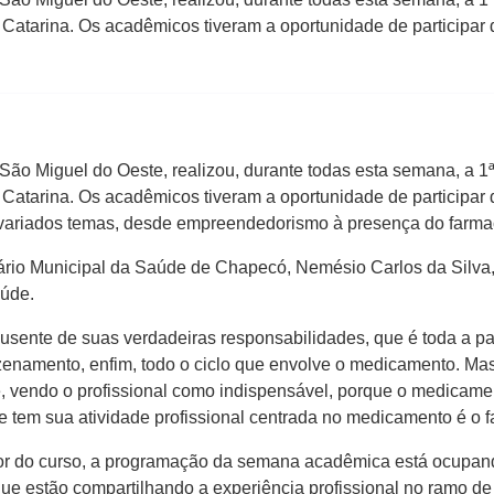
atarina. Os acadêmicos tiveram a oportunidade de participar d
o Miguel do Oeste, realizou, durante todas esta semana, a 1
atarina. Os acadêmicos tiveram a oportunidade de participar d
s variados temas, desde empreendedorismo à presença do farmac
etário Municipal da Saúde de Chapecó, Nemésio Carlos da Silva
aúde.
ausente de suas verdadeiras responsabilidades, que é toda a pa
enamento, enfim, todo o ciclo que envolve o medicamento. Mas
, vendo o profissional como indispensável, porque o medicament
e tem sua atividade profissional centrada no medicamento é o fa
or do curso, a programação da semana acadêmica está ocupan
ue estão compartilhando a experiência profissional no ramo de