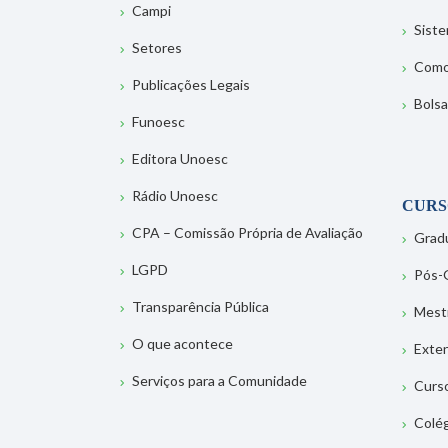
Campi
Sist
Setores
Como
Publicações Legais
Bolsa
Funoesc
Editora Unoesc
Rádio Unoesc
CURS
CPA – Comissão Própria de Avaliação
Grad
LGPD
Pós-
Transparência Pública
Mest
O que acontece
Exte
Serviços para a Comunidade
Curs
Colé