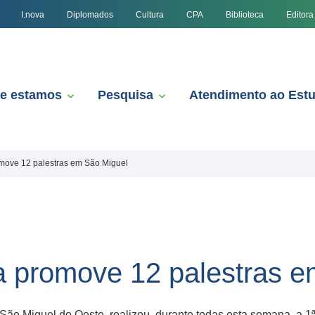
I.nova
Diplomados
Cultura
CPA
Biblioteca
Editora
e estamos
Pesquisa
Atendimento ao Est
move 12 palestras em São Miguel
a promove 12 palestras e
o Miguel do Oeste, realizou, durante todas esta semana, a 1