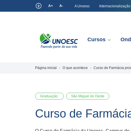
A+
A-
A Unoesc
Internacionalização
Cursos
Ond
Página inicial
O que acontece
Curso de Farmácia pro
Graduação
São Miguel do Oeste
Curso de Farmáci
O Curso de Farmácia da Unoesc, Campus de Sã