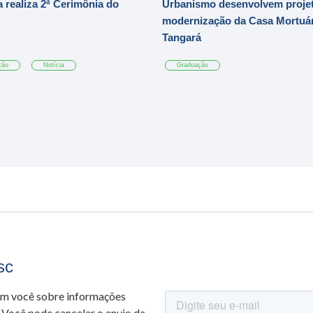
 realiza 2ª Cerimônia do
Urbanismo desenvolvem projet
modernização da Casa Mortuár
Tangará
ção
Notícia
Graduação
sc
om você sobre informações
 Você pode cancelar o envio da