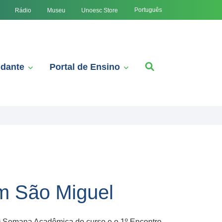
Português
Rádio
Museu
Unoesc Store
udante
Portal de Ensino
m São Miguel
ª Semana Acadêmica do curso e o 1º Encontro