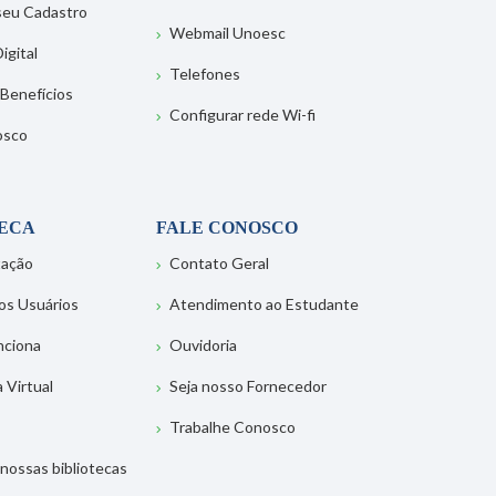
 seu Cadastro
Webmail Unoesc
igital
Telefones
 Benefícios
Configurar rede Wi-fi
osco
TECA
FALE CONOSCO
tação
Contato Geral
os Usuários
Atendimento ao Estudante
nciona
Ouvidoria
a Virtual
Seja nosso Fornecedor
Trabalhe Conosco
nossas bibliotecas