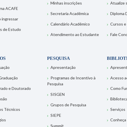
Minhas inscrições
Atualize
ema ACAFE
Secretaria Acadêmica
Diploma D
 ingressar
Calendário Acadêmico
Cursos e
s de Estudo
Atendimento ao Estudante
Fale Con
OS
PESQUISA
BIBLIO
uação
Apresentação
Apresen
Graduação
Programas de Incentivo à
Acesso a
Pesquisa
rado e Doutorado
Como Fu
SISGEN
nsão
Bibliotec
Grupos de Pesquisa
os Técnicos
Serviços
SIEPE
gios
Conheça 
Summit