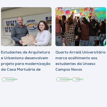
Estudantes de Arquitetura
Quarto Arraiá Universitário
e Urbanismo desenvolvem
marca acolhimento aos
projeto para modernização
estudantes da Unoesc
da Casa Mortuária de
Campos Novos
Tangará
Graduação
Graduação
Notícia