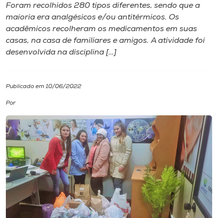
Foram recolhidos 280 tipos diferentes, sendo que a
maioria era analgésicos e/ou antitérmicos. Os
I.nova
acadêmicos recolheram os medicamentos em suas
casas, na casa de familiares e amigos. A atividade foi
Diplomados
desenvolvida na disciplina […]
Cultura
Publicado em 10/06/2022
Por
CPA
Biblioteca
Editora
Rádio