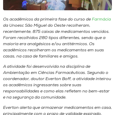
Museu
Unoesc
Os acadêmicos da primeira fase do curso de
Farmácia
Store
da Unoesc São Miguel do Oeste recolheram,
recentemente, 875 caixas de medicamentos vencidos.
Foram recolhidos 280 tipos diferentes, sendo que a
maioria era analgésicos e/ou antitérmicos. Os
Selecione
acadêmicos recolheram os medicamentos em suas
o idioma
casas, na casa de familiares e amigos.
A atividade foi desenvolvida na disciplina de
Ambientação em Ciências Farmacêuticas. Segundo o
A+
coordenador, doutor Everton Boff, a atividade inteirou
A-
os acadêmicos ingressantes sobre suas
responsabilidades e como elas refletem no bem-estar
e na segurança da comunidade.
Everton alerta que armazenar medicamentos em casa,
principalmente com o prazo de validade expirado,