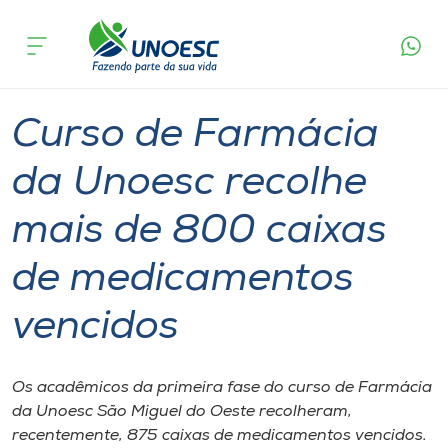
Página
O que
Curso de Farmácia da Unoesc recolhe mais de
inicial
acontece
800 caixas de medicamentos vencidos
Cursos
Graduação
Inserção Social
São Miguel do Oeste
Onde estamos
Curso de Farmácia
Pesquisa
da Unoesc recolhe
mais de 800 caixas
Atendimento ao Estudante
de medicamentos
Portal de Ensino
vencidos
A
Unoesc
Os acadêmicos da primeira fase do curso de Farmácia
da Unoesc São Miguel do Oeste recolheram,
Internacionalização
recentemente, 875 caixas de medicamentos vencidos.