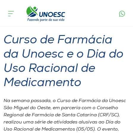
Página
O que
Curso de Farmácia da Unoesc e o Dia do Uso
inicial
acontece
Racional de Medicamento
Cursos
Graduação
Onde estamos
Curso de Farmácia
Pesquisa
da Unoesc e o Dia do
Uso Racional de
Atendimento ao Estudante
Medicamento
Portal de Ensino
Na semana passada, o Curso de Farmácia da Unoesc
A
São Miguel do Oeste, em parceria com o Conselho
Unoesc
Regional de Farmácia de Santa Catarina (CRF/SC),
realizou uma série de atividades alusivas ao Dia do
Internacionalização
Uso Racional de Medicamentos (05/05). O evento,