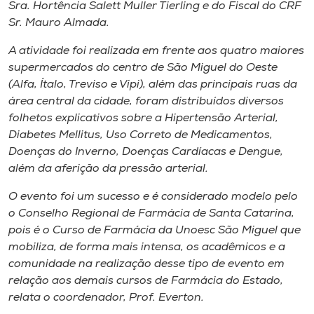
Museu
Sra. Hortência Salett Muller Tierling e do Fiscal do CRF
Sr. Mauro Almada.
Unoesc
A atividade foi realizada em frente aos quatro maiores
Store
supermercados do centro de São Miguel do Oeste
(Alfa, Ítalo, Treviso e Vipi), além das principais ruas da
área central da cidade, foram distribuídos diversos
folhetos explicativos sobre a Hipertensão Arterial,
Selecione
Diabetes Mellitus, Uso Correto de Medicamentos,
o idioma
Doenças do Inverno, Doenças Cardíacas e Dengue,
além da aferição da pressão arterial.
O evento foi um sucesso e é considerado modelo pelo
A+
o Conselho Regional de Farmácia de Santa Catarina,
A-
pois é o Curso de Farmácia da Unoesc São Miguel que
mobiliza, de forma mais intensa, os acadêmicos e a
comunidade na realização desse tipo de evento em
relação aos demais cursos de Farmácia do Estado,
relata o coordenador, Prof. Everton.