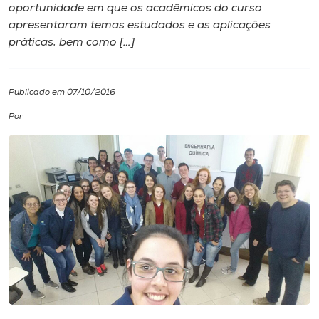
oportunidade em que os acadêmicos do curso
apresentaram temas estudados e as aplicações
I.nova
práticas​, ​bem como […]
Diplomados
Publicado em 07/10/2016
Cultura
Por
CPA
Biblioteca
Editora
Rádio