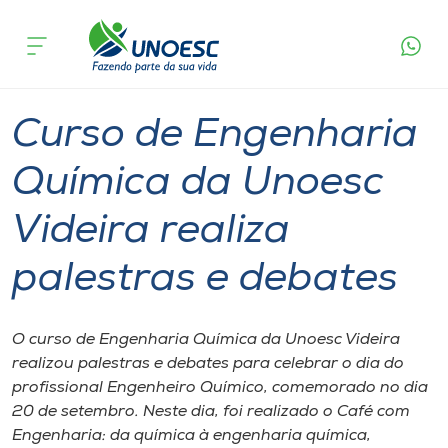
Página
O que
Curso de Engenharia Química da Unoesc
inicial
acontece
Videira realiza palestras e debates
Cursos
Graduação
Fórum
Videira
Onde estamos
Curso de Engenharia
Pesquisa
Química da Unoesc
Videira realiza
Atendimento ao Estudante
palestras e debates
Portal de Ensino
O curso de Engenharia Química da Unoesc Videira
A
realizou palestras e debates para celebrar o dia do
Unoesc
profissional Engenheiro Químico, comemorado no dia
20 de setembro. Neste dia, foi realizado o Café com
Internacionalização
Engenharia: ​d​a química à engenharia química,