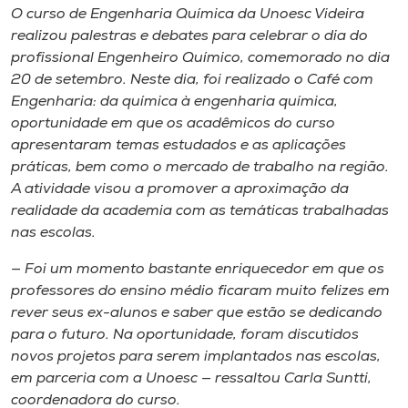
Museu
O curso de Engenharia Química da Unoesc Videira
realizou palestras e debates para celebrar o dia do
profissional Engenheiro Químico, comemorado no dia
Unoesc
20 de setembro. Neste dia, foi realizado o Café com
Store
Engenharia: ​d​a química à engenharia química,
oportunidade em que os acadêmicos do curso
apresentaram temas estudados e as aplicações
práticas​, ​bem como o mercado de trabalho na região.
Selecione
o idioma
A atividade visou​ ​​a promover a aproximação da
realidade da academia com as temáticas trabalhadas
nas escolas.
A+
— Foi um momento bastante enriquecedor em que os
A-
professores do ensino médio ficaram muito felizes em
rever seus ex-alunos e saber que estão se dedicando
para o futuro. Na oportunidade​, ​foram discutidos
novos projetos para serem implantados nas escolas​,
em parceria com a Unoesc — ressaltou Carla Suntti​,
coordenadora do curso.