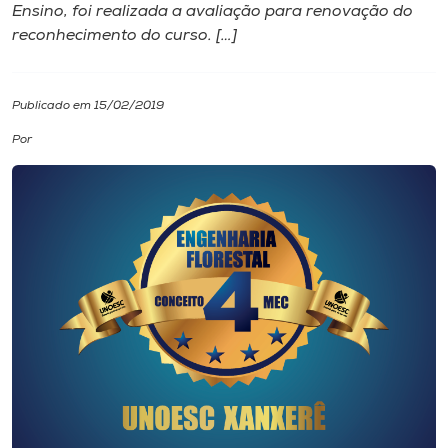
Ensino, foi realizada a avaliação para renovação do
reconhecimento do curso. […]
I.nova
Diplomados
Publicado em 15/02/2019
Por
Cultura
CPA
Biblioteca
Editora
Rádio