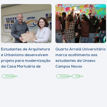
Estudantes de Arquitetura
Quarto Arraiá Universitário
e Urbanismo desenvolvem
marca acolhimento aos
projeto para modernização
estudantes da Unoesc
da Casa Mortuária de
Campos Novos
Tangará
Graduação
Graduação
Notícia