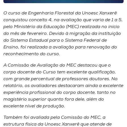
Museu
O curso de Engenharia Florestal da Unoesc Xanxerê
Unoesc
conquistou conceito 4, na avaliação que varia de 1 a 5,
Store
pelo Ministério da Educação (MEC) realizada no início
do mês de fevereiro. Devido à migração da instituição
do Sistema Estadual para o Sistema Federal de
Ensino, foi realizada a avaliação para renovação do
Selecione
reconhecimento do curso.
o idioma
A Comissão de Avaliação do MEC destacou que o
corpo docente do Curso tem excelente qualificação,
com grande percentual de professores doutores. No
A+
relatório, os avaliadores destacaram ainda a excelente
A-
experiência profissional do corpo docente, tanto no
magistério superior quanto fora dele, além do
excelente nível de produção.
Também foi avaliada pela Comissão do MEC, a
estrutura física da Unoesc Xanxerê que atende de