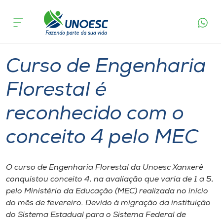
Página
O que
Curso de Engenharia Florestal é reconhecido
inicial
acontece
com o conceito 4 pelo MEC
Cursos
Graduação
Xanxerê
Onde estamos
Curso de Engenharia
Pesquisa
Florestal é
reconhecido com o
Atendimento ao Estudante
conceito 4 pelo MEC
Portal de Ensino
O curso de Engenharia Florestal da Unoesc Xanxerê
A
conquistou conceito 4, na avaliação que varia de 1 a 5,
Unoesc
pelo Ministério da Educação (MEC) realizada no início
do mês de fevereiro. Devido à migração da instituição
Internacionalização
do Sistema Estadual para o Sistema Federal de