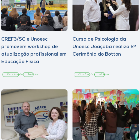
CREF3/SC e Unoesc
Curso de Psicologia da
promovem workshop de
Unoesc Joaçaba realiza 2ª
atualização profissional em
Cerimônia do Botton
Educação Física
Graduação
Notícia
Graduação
Notícia