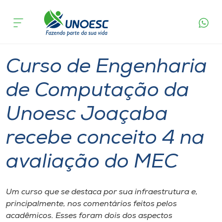
Página
O que
Curso de Engenharia de Computação da Unoesc
inicial
acontece
Joaçaba recebe conceito 4 na avaliação do MEC
Cursos
Graduação
Joaçaba
Onde estamos
Curso de Engenharia
Pesquisa
de Computação da
Unoesc Joaçaba
Atendimento ao Estudante
recebe conceito 4 na
Portal de Ensino
avaliação do MEC
A
Unoesc
Um curso que se destaca por sua infraestrutura e,
principalmente, nos comentários feitos pelos
Internacionalização
acadêmicos. Esses foram dois dos aspectos