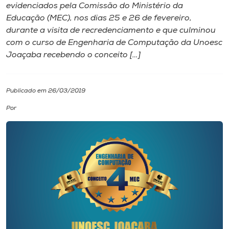
evidenciados pela Comissão do Ministério da
Educação (MEC), nos dias 25 e 26 de fevereiro,
I.nova
durante a visita de recredenciamento e que culminou
com o curso de Engenharia de Computação da Unoesc
Diplomados
Joaçaba recebendo o conceito […]
Cultura
Publicado em 26/03/2019
Por
CPA
Biblioteca
Editora
Rádio