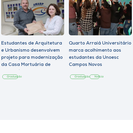
Estudantes de Arquitetura
Quarto Arraiá Universitário
e Urbanismo desenvolvem
marca acolhimento aos
projeto para modernização
estudantes da Unoesc
da Casa Mortuária de
Campos Novos
Tangará
Graduação
Graduação
Notícia