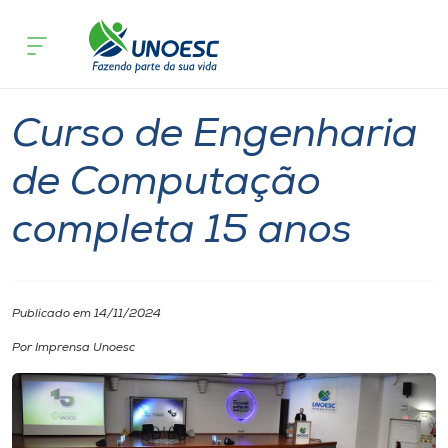
Página inicial
O que acontece
Curso de Engenharia de Computação 
Cursos
Graduação
Joaçaba
Onde estamos
Curso de Engenharia
Pesquisa
de Computação
completa 15 anos
Atendimento ao Estudante
Portal de Ensino
Publicado em 14/11/2024
A
Por Imprensa Unoesc
Unoesc
Internacionalização