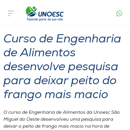
Página
O que
Curso de Engenharia de Alimentos desenvolve
inicial
acontece
pesquisa para deixar peito do frango mais
Cursos
macio
Graduação
Pesquisa
São Miguel do Oeste
Onde estamos
Curso de Engenharia
Pesquisa
de Alimentos
desenvolve pesquisa
Atendimento ao Estudante
para deixar peito do
Portal de Ensino
frango mais macio
A
Unoesc
O curso de Engenharia de Alimentos da Unoesc São
Miguel do Oeste desenvolveu uma pesquisa para
Internacionalização
deixar o peito de frango mais macio na hora de