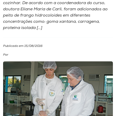
cozinhar. De acordo com a coordenadora do curso,
doutora Eliane Maria de Carli, foram adicionados ao
I.nova
peito de frango hidrocoloides em diferentes
concentrações como: goma xantana, carragena,
Diplomados
proteína isolada […]
Cultura
Publicado em 15/08/2016
Por
CPA
Biblioteca
Editora
Rádio