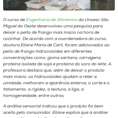
Museu
Unoesc
O curso de
Engenharia de Alimentos
da Unoesc São
Store
Miguel do Oeste desenvolveu uma pesquisa para
deixar o peito de frango mais macio na hora de
cozinhar. De acordo com a coordenadora do curso,
doutora Eliane Maria de Carli, foram adicionados ao
Selecione
peito de frango hidrocoloides em diferentes
o idioma
concentrações como: goma xantana, carragena,
proteína isolada de soja e proteína do soro do leite. A
professora destaca que, além de deixar o produto
mais macio, os hidrocoloides ajudam a reter a
A+
umidade, melhoram a aparência externa, o corte e o
A-
fatiamento, a rigidez, a textura, a liga, a
homogeneidade, entre outros.
A análise sensorial indicou que o produto foi bem
aceito pelo consumidor. Eliane explica que a análise