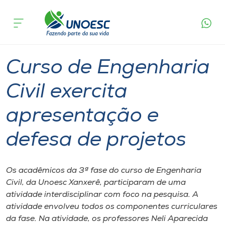
Página
O que
Curso de Engenharia Civil exercita
inicial
acontece
apresentação e defesa de projetos
Cursos
Graduação
Xanxerê
Onde estamos
Curso de Engenharia
Pesquisa
Civil exercita
apresentação e
Atendimento ao Estudante
defesa de projetos
Portal de Ensino
Os acadêmicos da 3ª fase do curso de Engenharia
A
Civil, da Unoesc Xanxerê, participaram de uma
Unoesc
atividade interdisciplinar com foco na pesquisa. A
atividade envolveu todos os componentes curriculares
Internacionalização
da fase. Na atividade, os professores Neli Aparecida