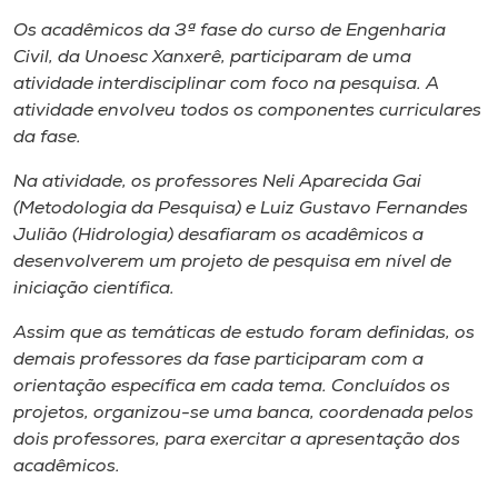
Museu
Os acadêmicos da 3ª fase do curso de Engenharia
Civil, da Unoesc Xanxerê, participaram de uma
Unoesc
atividade interdisciplinar com foco na pesquisa. A
Store
atividade envolveu todos os componentes curriculares
da fase.
Na atividade, os professores Neli Aparecida Gai
(Metodologia da Pesquisa) e Luiz Gustavo Fernandes
Selecione
o idioma
Julião (Hidrologia) desafiaram os acadêmicos a
desenvolverem um projeto de pesquisa em nível de
iniciação científica.
A+
Assim que as temáticas de estudo foram definidas, os
A-
demais professores da fase participaram com a
orientação específica em cada tema. Concluídos os
projetos, organizou-se uma banca, coordenada pelos
dois professores, para exercitar a apresentação dos
acadêmicos.