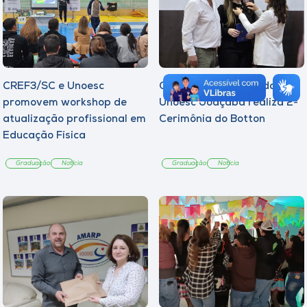
CREF3/SC e Unoesc
Curso de Psicologia da
promovem workshop de
Unoesc Joaçaba realiza 2ª
atualização profissional em
Cerimônia do Botton
Educação Física
Graduação
Notícia
Graduação
Notícia