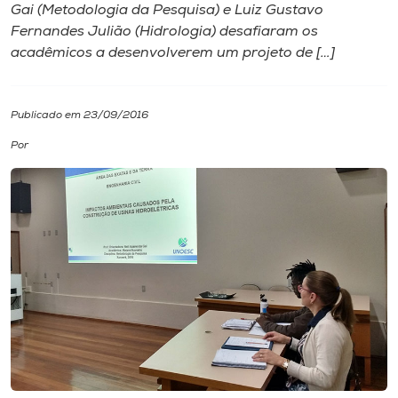
Gai (Metodologia da Pesquisa) e Luiz Gustavo
Fernandes Julião (Hidrologia) desafiaram os
I.nova
acadêmicos a desenvolverem um projeto de […]
Diplomados
Publicado em 23/09/2016
Cultura
Por
CPA
Biblioteca
Editora
Rádio