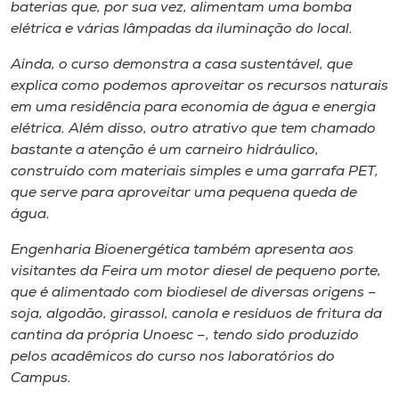
Museu
baterias que, por sua vez, alimentam uma bomba
elétrica e várias lâmpadas da iluminação do local.
Unoesc
Ainda, o curso demonstra a
casa sustentável
, que
Store
explica como podemos aproveitar os recursos naturais
em uma residência para economia de água e energia
elétrica. Além disso, outro atrativo que tem chamado
bastante a atenção é um carneiro hidráulico,
Selecione
construído com materiais simples e uma garrafa PET,
o idioma
que serve para aproveitar uma pequena queda de
água.
Engenharia Bioenergética também apresenta aos
A+
visitantes da Feira um motor diesel de pequeno porte,
A-
que é alimentado com biodiesel de diversas origens –
soja, algodão, girassol, canola e resíduos de fritura da
cantina da própria Unoesc –, tendo sido produzido
pelos acadêmicos do curso nos laboratórios do
Campus.