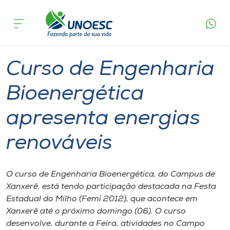
Página
O que
Curso de Engenharia Bioenergética
inicial
acontece
apresenta energias renováveis
Cursos
Graduação
Xanxerê
Onde estamos
Curso de Engenharia
Pesquisa
Bioenergética
apresenta energias
Atendimento ao Estudante
renováveis
Portal de Ensino
O curso de Engenharia Bioenergética, do Campus de
A
Xanxerê, está tendo participação destacada na Festa
Unoesc
Estadual do Milho (Femi 2012), que acontece em
Xanxerê até o próximo domingo (06). O curso
Internacionalização
desenvolve, durante a Feira, atividades no Campo