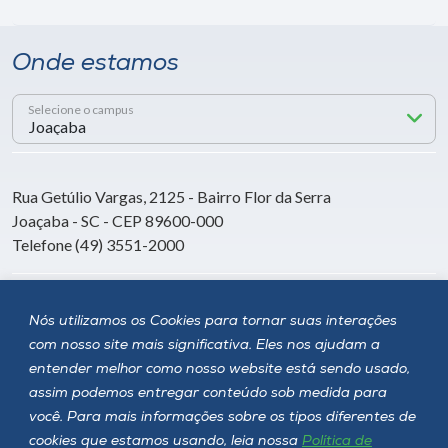
Onde estamos
Selecione o campus
Rua Getúlio Vargas, 2125 - Bairro Flor da Serra
Joaçaba - SC - CEP 89600-000
Telefone (49) 3551-2000
Siga a Unoesc
Nós utilizamos os Cookies para tornar suas interações
com nosso site mais significativa. Eles nos ajudam a
entender melhor como nosso website está sendo usado,
assim podemos entregar conteúdo sob medida para
você. Para mais informações sobre os tipos diferentes de
cookies que estamos usando, leia nossa
Política de