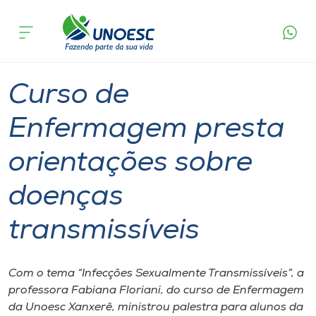
Página
O que
Curso de Enfermagem presta orientações
inicial
acontece
sobre doenças transmissíveis
Cursos
Graduação
Palestra
Xanxerê
Onde estamos
Curso de
Pesquisa
Enfermagem presta
orientações sobre
Atendimento ao Estudante
doenças
Portal de Ensino
transmissíveis
A
Unoesc
Com o tema “Infecções Sexualmente Transmissíveis”, a
professora Fabiana Floriani, do curso de Enfermagem
Internacionalização
da Unoesc Xanxerê, ministrou palestra para alunos da