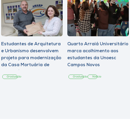
Estudantes de Arquitetura
Quarto Arraiá Universitário
e Urbanismo desenvolvem
marca acolhimento aos
projeto para modernização
estudantes da Unoesc
da Casa Mortuária de
Campos Novos
Tangará
Graduação
Graduação
Notícia