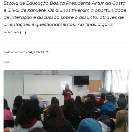
Escola de Educação Básica Presidente Artur da Costa
e Silva, de Xanxerê. Os alunos tiveram a oportunidade
I.nova
de interação e discussão sobre o assunto, através de
orientações e questionamentos. Ao final, alguns
Diplomados
alunos […]
Cultura
Publicado em 04/06/2018
Por
CPA
Biblioteca
Editora
Rádio