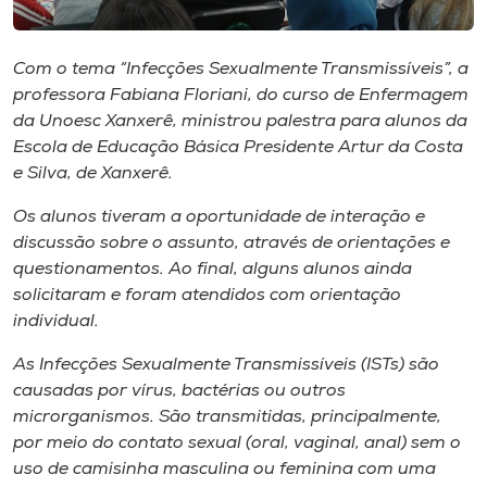
Museu
Com o tema “Infecções Sexualmente Transmissíveis”, a
Unoesc
professora Fabiana Floriani, do curso de Enfermagem
Store
da Unoesc Xanxerê, ministrou palestra para alunos da
Escola de Educação Básica Presidente Artur da Costa
e Silva, de Xanxerê.
Selecione
Os alunos tiveram a oportunidade de interação e
o idioma
discussão sobre o assunto, através de orientações e
questionamentos. Ao final, alguns alunos ainda
solicitaram e foram atendidos com orientação
A+
individual.
A-
As Infecções Sexualmente Transmissíveis (ISTs) são
causadas por vírus, bactérias ou outros
microrganismos. São transmitidas, principalmente,
por meio do contato sexual (oral, vaginal, anal) sem o
uso de camisinha masculina ou feminina com uma