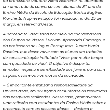
da professora Doutora Vilma Beltrame, foi abordada
Museu
em uma roda de conversa com alunos do 2º ano do
Ensino Médio da Escola de Educação Básica Eugênio
Unoesc
Marchetti. A apresentação foi realizada no dia 15 de
Store
março, em Herval d’Oeste.
A parceria foi idealizada por meio da coordenadora
dos Grupos de Idosos, Lucivani Aparecida Camargo, e
da professora de Língua Portuguesa, Judite Maria
Selecione
o idioma
Rosalen, que desenvolve com os alunos um trabalho
de conscientização intitulado “Viver por muito tempo
com qualidade de vida”. O objetivo é despertar
empatia, respeito e sensibilidade dos jovens para com
A+
os pais, avós e outros idosos da sociedade.
A-
— É importante enfatizar a responsabilidade da
Universidade, em divulgar à comunidade os resultados
das pesquisas realizadas. Nesse caso, promovemos
uma reflexão com estudantes do Ensino Médio sobre o
preconceito com as pessoas idosas — destaca a