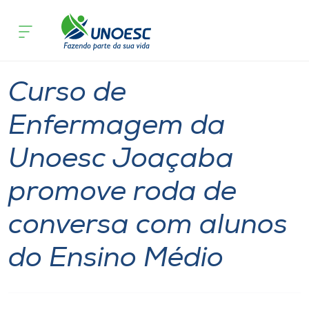
Página
O que
Curso de Enfermagem da Unoesc Joaçab
inicial
acontece
Médio
Cursos
Graduação
Joaçaba
Onde estamos
Curso de
Pesquisa
Enfermagem da
Unoesc Joaçaba
Atendimento ao Estudante
promove roda de
Portal de Ensino
conversa com alunos
A
do Ensino Médio
Unoesc
Internacionalização