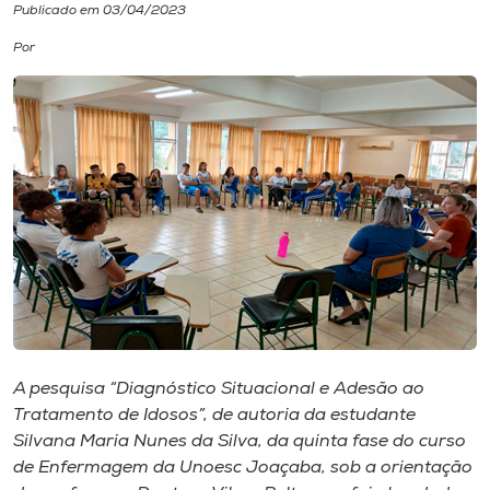
Publicado em 03/04/2023
I.nova
Por
Diplomados
Cultura
CPA
Biblioteca
Editora
A pesquisa “Diagnóstico Situacional e Adesão ao
Tratamento de Idosos”, de autoria da estudante
Rádio
Silvana Maria Nunes da Silva, da quinta fase do curso
de Enfermagem da Unoesc Joaçaba, sob a orientação