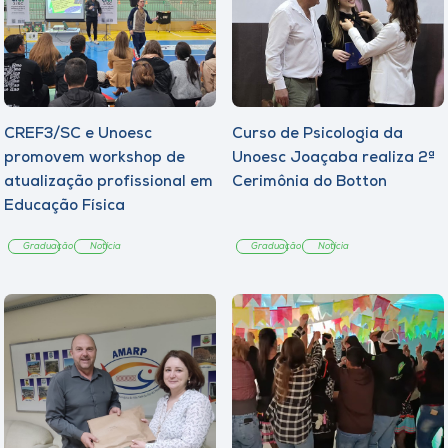
CREF3/SC e Unoesc
Curso de Psicologia da
promovem workshop de
Unoesc Joaçaba realiza 2ª
atualização profissional em
Cerimônia do Botton
Educação Física
Graduação
Notícia
Graduação
Notícia