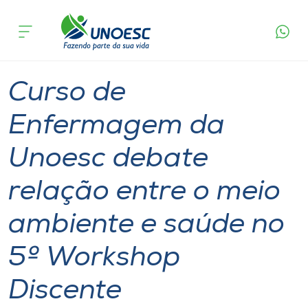
Página
O que
Curso de Enfermagem da Unoesc debate
inicial
acontece
relação entre o meio ambiente e saúde no 5º
Cursos
Workshop Discente
Graduação
Notícia de evento
Joaçaba
Onde estamos
Curso de
Pesquisa
Enfermagem da
Unoesc debate
Atendimento ao Estudante
relação entre o meio
Portal de Ensino
ambiente e saúde no
A
5º Workshop
Unoesc
Discente
Internacionalização