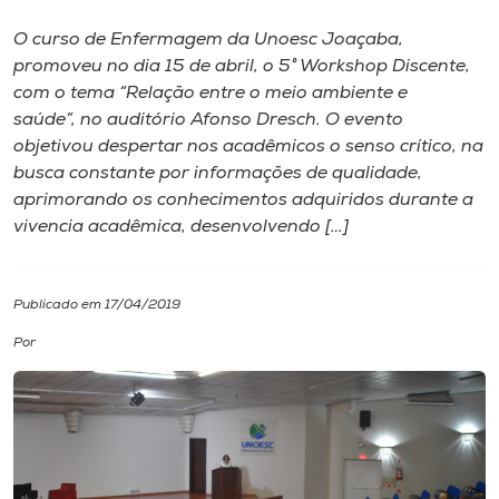
O curso de Enfermagem da Unoesc Joaçaba,
I.nova
promoveu no dia 15 de abril, o 5° Workshop Discente,
com o tema “Relação entre o meio ambiente e
Diplomados
saúde”, no auditório Afonso Dresch. O evento
objetivou despertar nos acadêmicos o senso crítico, na
busca constante por informações de qualidade,
Cultura
aprimorando os conhecimentos adquiridos durante a
vivencia acadêmica, desenvolvendo […]
CPA
Publicado em 17/04/2019
Biblioteca
Por
Editora
Rádio