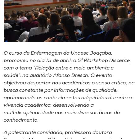
Museu
Unoesc
Store
O curso de Enfermagem da Unoesc Joaçaba,
Selecione
promoveu no dia 15 de abril, o 5° Workshop Discente,
o idioma
com o tema “Relação entre o meio ambiente e
saúde”, no auditório Afonso Dresch. O evento
objetivou despertar nos acadêmicos o senso crítico, na
busca constante por informações de qualidade,
A+
aprimorando os conhecimentos adquiridos durante a
A-
vivencia acadêmica, desenvolvendo a
multidisciplinaridade nas mais diversas áreas do
conhecimento.
A palestrante convidada, professora doutora